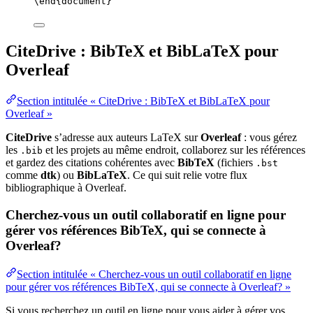
\end
{
document
}
CiteDrive : BibTeX et BibLaTeX pour
Overleaf
Section intitulée « CiteDrive : BibTeX et BibLaTeX pour
Overleaf »
CiteDrive
s’adresse aux auteurs LaTeX sur
Overleaf
: vous gérez
les
et les projets au même endroit, collaborez sur les références
.bib
et gardez des citations cohérentes avec
BibTeX
(fichiers
.bst
comme
dtk
) ou
BibLaTeX
. Ce qui suit relie votre flux
bibliographique à Overleaf.
Cherchez-vous un outil collaboratif en ligne pour
gérer vos références BibTeX, qui se connecte à
Overleaf?
Section intitulée « Cherchez-vous un outil collaboratif en ligne
pour gérer vos références BibTeX, qui se connecte à Overleaf? »
Si vous recherchez un outil en ligne pour vous aider à gérer vos