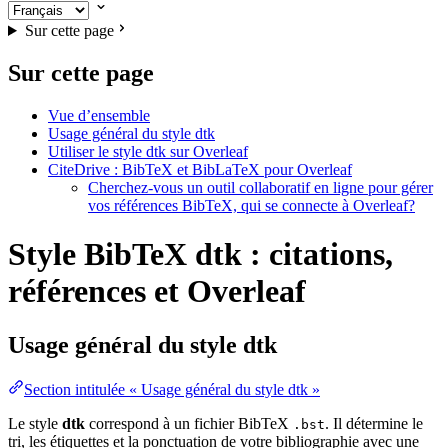
Sur cette page
Sur cette page
Vue d’ensemble
Usage général du style dtk
Utiliser le style dtk sur Overleaf
CiteDrive : BibTeX et BibLaTeX pour Overleaf
Cherchez-vous un outil collaboratif en ligne pour gérer
vos références BibTeX, qui se connecte à Overleaf?
Style BibTeX dtk : citations,
références et Overleaf
Usage général du style
dtk
Section intitulée « Usage général du style dtk »
Le style
dtk
correspond à un fichier BibTeX
. Il détermine le
.bst
tri, les étiquettes et la ponctuation de votre bibliographie avec une