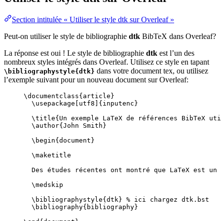
Section intitulée « Utiliser le style dtk sur Overleaf »
Peut-on utiliser le style de bibliographie
dtk
BibTeX dans Overleaf?
La réponse est oui ! Le style de bibliographie
dtk
est l’un des
nombreux styles intégrés dans Overleaf. Utilisez ce style en tapant
dans votre document tex, ou utilisez
\bibliographystyle{dtk}
l’exemple suivant pour un nouveau document sur Overleaf:
\documentclass
{
article
}
\usepackage
[
utf8
]{
inputenc
}
\title
{Un exemple LaTeX de références BibTeX uti
\author
{John Smith}
\begin
{
document
}
\maketitle
Des études récentes ont montré que LaTeX est un 
\medskip
\bibliographystyle
{dtk} 
% ici chargez dtk.bst
\bibliography
{bibliography}