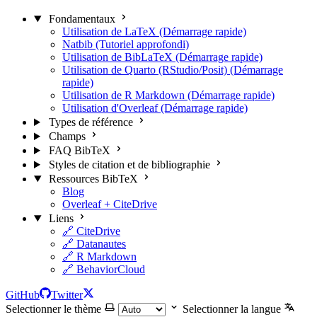
Fondamentaux
Utilisation de LaTeX (Démarrage rapide)
Natbib (Tutoriel approfondi)
Utilisation de BibLaTeX (Démarrage rapide)
Utilisation de Quarto (RStudio/Posit) (Démarrage
rapide)
Utilisation de R Markdown (Démarrage rapide)
Utilisation d'Overleaf (Démarrage rapide)
Types de référence
Champs
FAQ BibTeX
Styles de citation et de bibliographie
Ressources BibTeX
Blog
Overleaf + CiteDrive
Liens
🔗 CiteDrive
🔗 Datanautes
🔗 R Markdown
🔗 BehaviorCloud
GitHub
Twitter
Selectionner le thème
Selectionner la langue