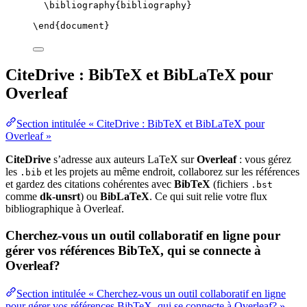
\bibliography
{bibliography}
\end
{
document
}
CiteDrive : BibTeX et BibLaTeX pour
Overleaf
Section intitulée « CiteDrive : BibTeX et BibLaTeX pour
Overleaf »
CiteDrive
s’adresse aux auteurs LaTeX sur
Overleaf
: vous gérez
les
et les projets au même endroit, collaborez sur les références
.bib
et gardez des citations cohérentes avec
BibTeX
(fichiers
.bst
comme
dk-unsrt
) ou
BibLaTeX
. Ce qui suit relie votre flux
bibliographique à Overleaf.
Cherchez-vous un outil collaboratif en ligne pour
gérer vos références BibTeX, qui se connecte à
Overleaf?
Section intitulée « Cherchez-vous un outil collaboratif en ligne
pour gérer vos références BibTeX, qui se connecte à Overleaf? »