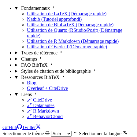
Fondamentaux
Utilisation de LaTeX (Démarrage rapide)
Natbib (Tutoriel approfondi)
Utilisation de BibLaTeX (Démarrage rapide)
Utilisation de Quarto (RStudio/Posit) (Démarrage
rapide)
Utilisation de R Markdown (Démarrage rapide)
Utilisation d'Overleaf (Démarrage rapide)
Types de référence
Champs
FAQ BibTeX
Styles de citation et de bibliographie
Ressources BibTeX
Blog
Overleaf + CiteDrive
Liens
🔗 CiteDrive
🔗 Datanautes
🔗 R Markdown
🔗 BehaviorCloud
GitHub
Twitter
Selectionner le thème
Selectionner la langue