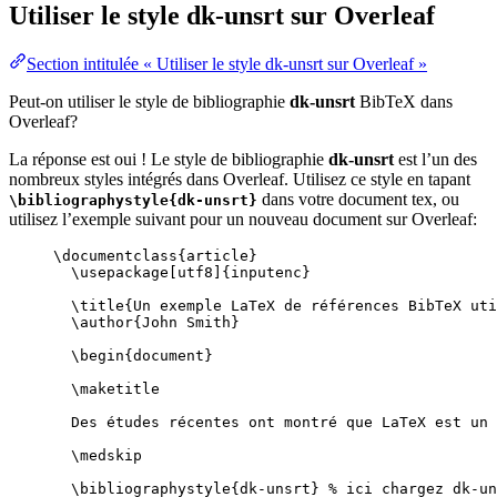
Utiliser le style
dk-unsrt
sur Overleaf
Section intitulée « Utiliser le style dk-unsrt sur Overleaf »
Peut-on utiliser le style de bibliographie
dk-unsrt
BibTeX dans
Overleaf?
La réponse est oui ! Le style de bibliographie
dk-unsrt
est l’un des
nombreux styles intégrés dans Overleaf. Utilisez ce style en tapant
dans votre document tex, ou
\bibliographystyle{dk-unsrt}
utilisez l’exemple suivant pour un nouveau document sur Overleaf:
\documentclass
{
article
}
\usepackage
[
utf8
]{
inputenc
}
\title
{Un exemple LaTeX de références BibTeX uti
\author
{John Smith}
\begin
{
document
}
\maketitle
Des études récentes ont montré que LaTeX est un 
\medskip
\bibliographystyle
{dk-unsrt} 
% ici chargez dk-un