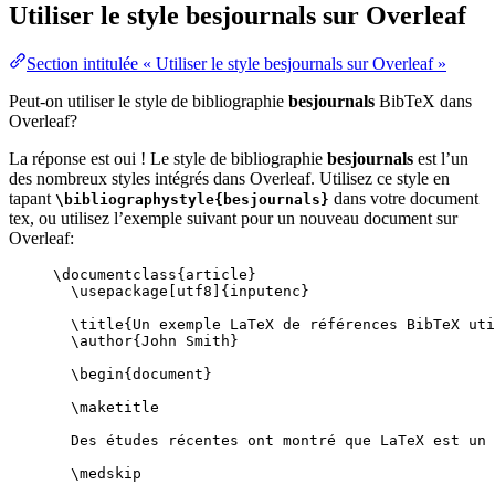
Utiliser le style
besjournals
sur Overleaf
Section intitulée « Utiliser le style besjournals sur Overleaf »
Peut-on utiliser le style de bibliographie
besjournals
BibTeX dans
Overleaf?
La réponse est oui ! Le style de bibliographie
besjournals
est l’un
des nombreux styles intégrés dans Overleaf. Utilisez ce style en
tapant
dans votre document
\bibliographystyle{besjournals}
tex, ou utilisez l’exemple suivant pour un nouveau document sur
Overleaf:
\documentclass
{
article
}
\usepackage
[
utf8
]{
inputenc
}
\title
{Un exemple LaTeX de références BibTeX uti
\author
{John Smith}
\begin
{
document
}
\maketitle
Des études récentes ont montré que LaTeX est un 
\medskip