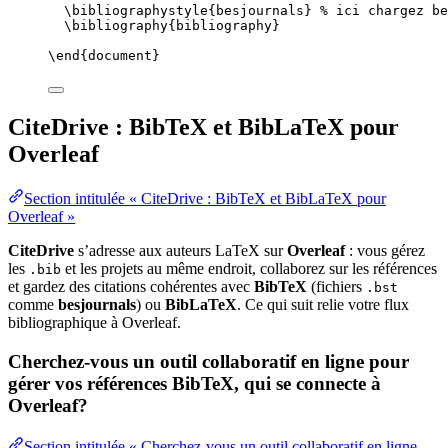
\bibliographystyle
{besjournals} 
% ici chargez be
\bibliography
{bibliography}
\end
{
document
}
CiteDrive : BibTeX et BibLaTeX pour
Overleaf
Section intitulée « CiteDrive : BibTeX et BibLaTeX pour
Overleaf »
CiteDrive
s’adresse aux auteurs LaTeX sur
Overleaf
: vous gérez
les
et les projets au même endroit, collaborez sur les références
.bib
et gardez des citations cohérentes avec
BibTeX
(fichiers
.bst
comme
besjournals
) ou
BibLaTeX
. Ce qui suit relie votre flux
bibliographique à Overleaf.
Cherchez-vous un outil collaboratif en ligne pour
gérer vos références BibTeX, qui se connecte à
Overleaf?
Section intitulée « Cherchez-vous un outil collaboratif en ligne