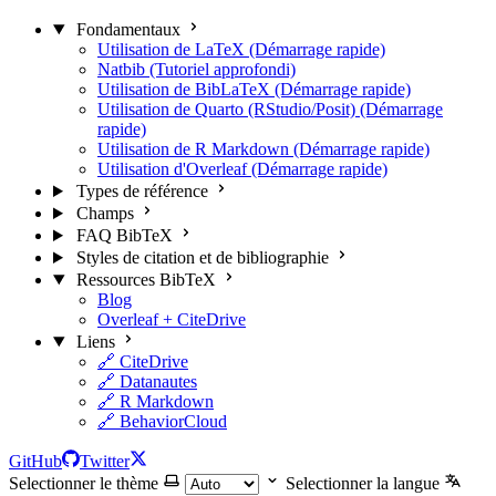
Fondamentaux
Utilisation de LaTeX (Démarrage rapide)
Natbib (Tutoriel approfondi)
Utilisation de BibLaTeX (Démarrage rapide)
Utilisation de Quarto (RStudio/Posit) (Démarrage
rapide)
Utilisation de R Markdown (Démarrage rapide)
Utilisation d'Overleaf (Démarrage rapide)
Types de référence
Champs
FAQ BibTeX
Styles de citation et de bibliographie
Ressources BibTeX
Blog
Overleaf + CiteDrive
Liens
🔗 CiteDrive
🔗 Datanautes
🔗 R Markdown
🔗 BehaviorCloud
GitHub
Twitter
Selectionner le thème
Selectionner la langue