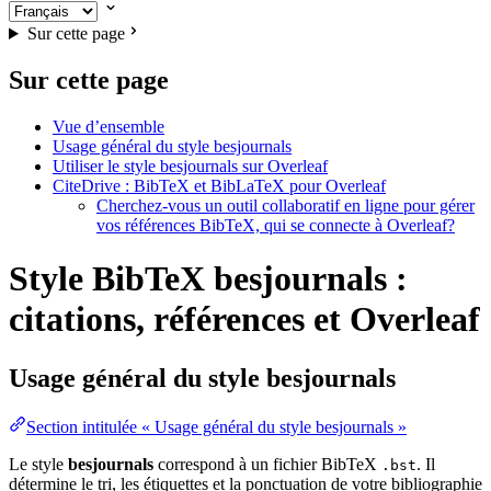
Sur cette page
Sur cette page
Vue d’ensemble
Usage général du style besjournals
Utiliser le style besjournals sur Overleaf
CiteDrive : BibTeX et BibLaTeX pour Overleaf
Cherchez-vous un outil collaboratif en ligne pour gérer
vos références BibTeX, qui se connecte à Overleaf?
Style BibTeX besjournals :
citations, références et Overleaf
Usage général du style
besjournals
Section intitulée « Usage général du style besjournals »
Le style
besjournals
correspond à un fichier BibTeX
. Il
.bst
détermine le tri, les étiquettes et la ponctuation de votre bibliographie