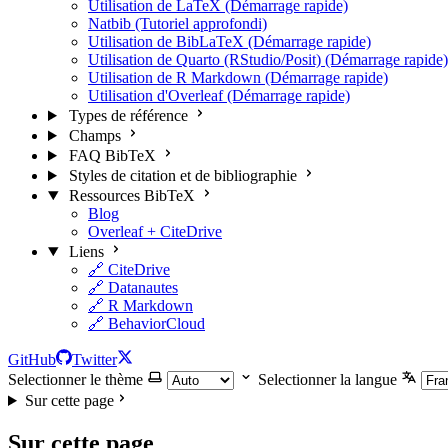
Utilisation de LaTeX (Démarrage rapide)
Natbib (Tutoriel approfondi)
Utilisation de BibLaTeX (Démarrage rapide)
Utilisation de Quarto (RStudio/Posit) (Démarrage rapide)
Utilisation de R Markdown (Démarrage rapide)
Utilisation d'Overleaf (Démarrage rapide)
Types de référence
Champs
FAQ BibTeX
Styles de citation et de bibliographie
Ressources BibTeX
Blog
Overleaf + CiteDrive
Liens
🔗 CiteDrive
🔗 Datanautes
🔗 R Markdown
🔗 BehaviorCloud
GitHub
Twitter
Selectionner le thème
Selectionner la langue
Sur cette page
Sur cette page