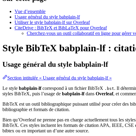
Vue d’ensemble
Usage général du style babplain-lf
Utiliser le style babplain-lf sur Overleaf
CiteDrive : BibTeX et BibLaTeX pour Overleaf
Cherchez-vous un outil collaboratif en ligne pour gérer 
Style BibTeX babplain-lf : citati
Usage général du style
babplain-lf
Section intitulée « Usage général du style babplain-lf »
Le style
babplain-lf
correspond à un fichier BibTeX
. Il détermi
.bst
styles BibTeX, puis l’usage de
babplain-lf
dans
Overleaf
, et comme
BibTeX est un outil bibliographique puissant utilisé pour créer des bi
bibliographie et formats de citation.
Bien qu’Overleaf ne prenne pas en charge actuellement tous les styles
BibTeX. Ces styles incluent les formats de citation APA, IEEE, CSE et
bibtex ou en important un d’une autre source.