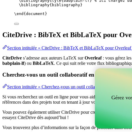
\bibliographystyle
{babplain-lf} 
% ici chargez ba
\bibliography
{bibliography}
\end
{
document
}
CiteDrive : BibTeX et BibLaTeX pour Ove
Section intitulée « CiteDrive : BibTeX et BibLaTeX pour Overleaf
CiteDrive
s’adresse aux auteurs LaTeX sur
Overleaf
: vous gérez le
babplain-lf
) ou
BibLaTeX
. Ce qui suit relie votre flux bibliographiq
Cherchez-vous un outil collaboratif en ligne pour gér
Section intitulée « Cherchez-vous un outil collaboratif en ligne po
Si vous recherchez un outil en ligne pour vous aider à gérer vos référen
Gérez vos
références dans des projets tout en tenant à jour vos entrées BibTeX d
Vous pouvez également utiliser CiteDrive pour créer des bibliographies
essayez CiteDrive dès aujourd’hui !
Vous trouverez plus d’informations sur la façon de procéder dans notr