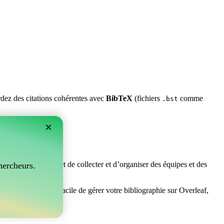
ardez des citations cohérentes avec
BibTeX
(fichiers
comme
.bst
×
rfait ! Il vous permet de collecter et d’organiser des équipes et des
hercheurs.
 cherchez un moyen facile de gérer votre bibliographie sur Overleaf,