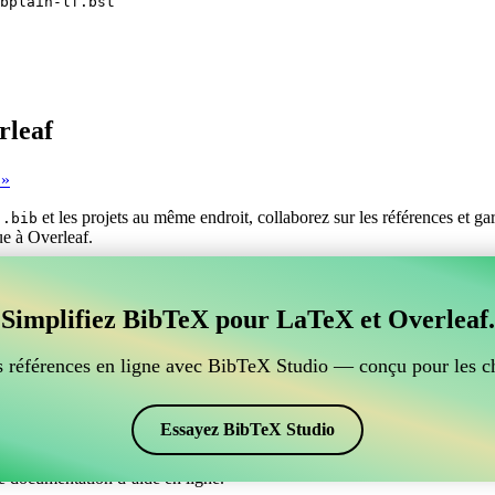
bplain-lf.bst
rleaf
 »
s
et les projets au même endroit, collaborez sur les références et g
.bib
ue à Overleaf.
er vos références BibTeX, qui se connecte à Overleaf?
Simplifiez BibTeX pour LaTeX et Overleaf.
ur gérer vos références BibTeX, qui se connecte à Overleaf? »
ces, citations et bibliographie dans Overleaf, CiteDrive pourrait être pa
 références en ligne avec BibTeX Studio — conçu pour les c
ans votre projet Overleaf.
 et des citations dans différents styles, y compris babplain-lf. Si vous
Essayez BibTeX Studio
e documentation d’aide en ligne.