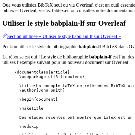
Que vous utilisiez BibTeX seul ou via Overleaf, c’est un outil essenti
bibtex et Overleaf, visitez bibtex.eu ou consultez notre documentation
Utiliser le style
babplain-lf
sur Overleaf
Section intitulée « Utiliser le style babplain-lf sur Overleaf »
Peut-on utiliser le style de bibliographie
babplain-lf
BibTeX dans Ove
La réponse est oui ! Le style de bibliographie
babplain-lf
est l’un des
utilisez l’exemple suivant pour un nouveau document sur Overleaf:
\documentclass
{
article
}
\usepackage
[
utf8
]{
inputenc
}
\title
{Un exemple LaTeX de références BibTeX uti
\author
{John Smith}
\begin
{
document
}
\maketitle
Des études récentes ont montré que LaTeX est un 
\medskip