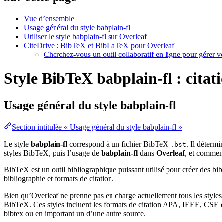
Vue d’ensemble
Usage général du style babplain-fl
Utiliser le style babplain-fl sur Overleaf
CiteDrive : BibTeX et BibLaTeX pour Overleaf
Cherchez-vous un outil collaboratif en ligne pour gérer 
Style BibTeX babplain-fl : citati
Usage général du style
babplain-fl
Section intitulée « Usage général du style babplain-fl »
Le style
babplain-fl
correspond à un fichier BibTeX
. Il détermi
.bst
styles BibTeX, puis l’usage de
babplain-fl
dans
Overleaf
, et comme
BibTeX est un outil bibliographique puissant utilisé pour créer des bi
bibliographie et formats de citation.
Bien qu’Overleaf ne prenne pas en charge actuellement tous les styles
BibTeX. Ces styles incluent les formats de citation APA, IEEE, CSE et
bibtex ou en important un d’une autre source.