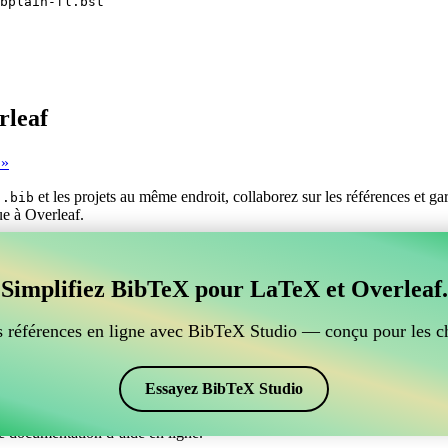
bplain-fl.bst
rleaf
 »
s
et les projets au même endroit, collaborez sur les références et g
.bib
ue à Overleaf.
er vos références BibTeX, qui se connecte à Overleaf?
Simplifiez BibTeX pour LaTeX et Overleaf.
ur gérer vos références BibTeX, qui se connecte à Overleaf? »
ces, citations et bibliographie dans Overleaf, CiteDrive pourrait être pa
 références en ligne avec BibTeX Studio — conçu pour les c
ans votre projet Overleaf.
 et des citations dans différents styles, y compris babplain-fl. Si vous
Essayez BibTeX Studio
e documentation d’aide en ligne.