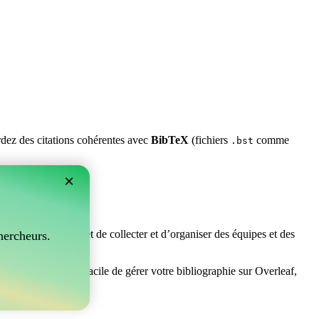
ardez des citations cohérentes avec
BibTeX
(fichiers
comme
.bst
×
rfait ! Il vous permet de collecter et d’organiser des équipes et des
hercheurs.
 cherchez un moyen facile de gérer votre bibliographie sur Overleaf,