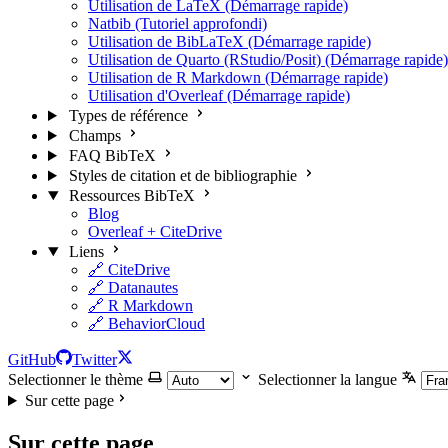
Utilisation de LaTeX (Démarrage rapide)
Natbib (Tutoriel approfondi)
Utilisation de BibLaTeX (Démarrage rapide)
Utilisation de Quarto (RStudio/Posit) (Démarrage rapide)
Utilisation de R Markdown (Démarrage rapide)
Utilisation d'Overleaf (Démarrage rapide)
Types de référence
Champs
FAQ BibTeX
Styles de citation et de bibliographie
Ressources BibTeX
Blog
Overleaf + CiteDrive
Liens
🔗 CiteDrive
🔗 Datanautes
🔗 R Markdown
🔗 BehaviorCloud
GitHub
Twitter
Selectionner le thème
Selectionner la langue
Sur cette page
Sur cette page