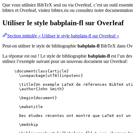
Que vous utilisiez BibTeX seul ou via Overleaf, c’est un outil essenti
bibtex et Overleaf, visitez bibtex.eu ou consultez notre documentation
Utiliser le style
babplain-fl
sur Overleaf
Section intitulée « Utiliser le style babplain-fl sur Overleaf »
Peut-on utiliser le style de bibliographie
babplain-fl
BibTeX dans Ove
La réponse est oui ! Le style de bibliographie
babplain-fl
est l’un des
utilisez l’exemple suivant pour un nouveau document sur Overleaf:
\documentclass
{
article
}
\usepackage
[
utf8
]{
inputenc
}
\title
{Un exemple LaTeX de références BibTeX uti
\author
{John Smith}
\begin
{
document
}
\maketitle
Des études récentes ont montré que LaTeX est un 
\medskip