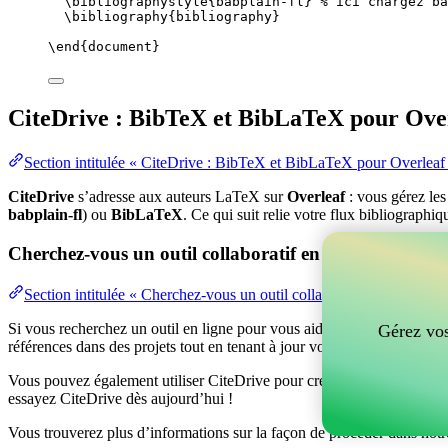
\bibliographystyle
{babplain-fl} 
% ici chargez ba
\bibliography
{bibliography}
\end
{
document
}
CiteDrive : BibTeX et BibLaTeX pour Ove
Section intitulée « CiteDrive : BibTeX et BibLaTeX pour Overleaf
CiteDrive
s’adresse aux auteurs LaTeX sur
Overleaf
: vous gérez le
babplain-fl
) ou
BibLaTeX
. Ce qui suit relie votre flux bibliographiq
Cherchez-vous un outil collaboratif en ligne pour gér
Section intitulée « Cherchez-vous un outil collaboratif en ligne po
Si vous recherchez un outil en ligne pour vous aider à gérer vos référen
Gérez vos
références dans des projets tout en tenant à jour vos entrées BibTeX d
Vous pouvez également utiliser CiteDrive pour créer des bibliographies
essayez CiteDrive dès aujourd’hui !
Vous trouverez plus d’informations sur la façon de procéder dans notr