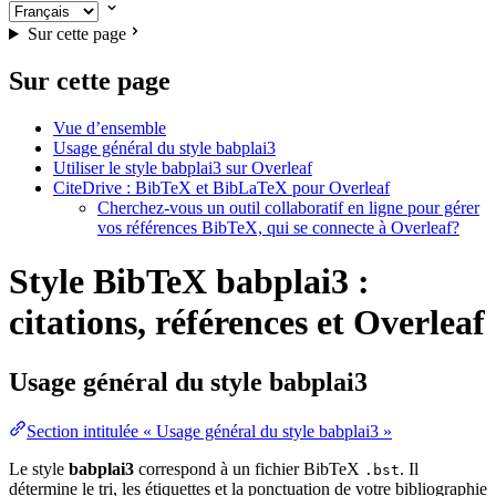
Sur cette page
Sur cette page
Vue d’ensemble
Usage général du style babplai3
Utiliser le style babplai3 sur Overleaf
CiteDrive : BibTeX et BibLaTeX pour Overleaf
Cherchez-vous un outil collaboratif en ligne pour gérer
vos références BibTeX, qui se connecte à Overleaf?
Style BibTeX babplai3 :
citations, références et Overleaf
Usage général du style
babplai3
Section intitulée « Usage général du style babplai3 »
Le style
babplai3
correspond à un fichier BibTeX
. Il
.bst
détermine le tri, les étiquettes et la ponctuation de votre bibliographie