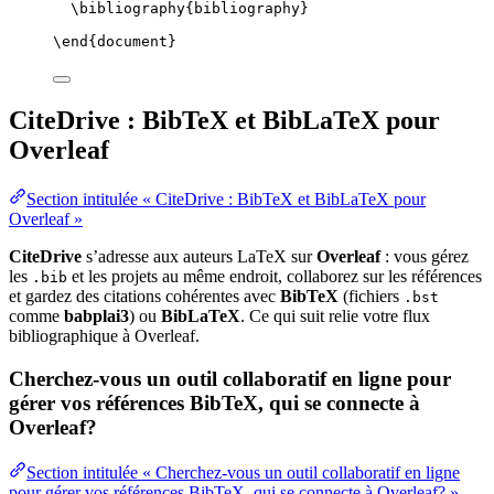
\bibliography
{bibliography}
\end
{
document
}
CiteDrive : BibTeX et BibLaTeX pour
Overleaf
Section intitulée « CiteDrive : BibTeX et BibLaTeX pour
Overleaf »
CiteDrive
s’adresse aux auteurs LaTeX sur
Overleaf
: vous gérez
les
et les projets au même endroit, collaborez sur les références
.bib
et gardez des citations cohérentes avec
BibTeX
(fichiers
.bst
comme
babplai3
) ou
BibLaTeX
. Ce qui suit relie votre flux
bibliographique à Overleaf.
Cherchez-vous un outil collaboratif en ligne pour
gérer vos références BibTeX, qui se connecte à
Overleaf?
Section intitulée « Cherchez-vous un outil collaboratif en ligne
pour gérer vos références BibTeX, qui se connecte à Overleaf? »