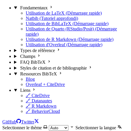
Fondamentaux
Utilisation de LaTeX (Démarrage rapide)
Natbib (Tutoriel approfondi)
Utilisation de BibLaTeX (Démarrage rapide)
Utilisation de Quarto (RStudio/Posit) (Démarrage
rapide)
Utilisation de R Markdown (Démarrage rapide)
Utilisation d'Overleaf (Démarrage rapide)
Types de référence
Champs
FAQ BibTeX
Styles de citation et de bibliographie
Ressources BibTeX
Blog
Overleaf + CiteDrive
Liens
🔗 CiteDrive
🔗 Datanautes
🔗 R Markdown
🔗 BehaviorCloud
GitHub
Twitter
Selectionner le thème
Selectionner la langue