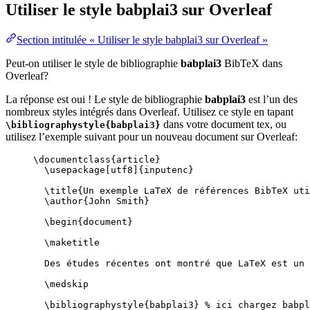
Utiliser le style
babplai3
sur Overleaf
Section intitulée « Utiliser le style babplai3 sur Overleaf »
Peut-on utiliser le style de bibliographie
babplai3
BibTeX dans
Overleaf?
La réponse est oui ! Le style de bibliographie
babplai3
est l’un des
nombreux styles intégrés dans Overleaf. Utilisez ce style en tapant
dans votre document tex, ou
\bibliographystyle{babplai3}
utilisez l’exemple suivant pour un nouveau document sur Overleaf:
\documentclass
{
article
}
\usepackage
[
utf8
]{
inputenc
}
\title
{Un exemple LaTeX de références BibTeX uti
\author
{John Smith}
\begin
{
document
}
\maketitle
Des études récentes ont montré que LaTeX est un 
\medskip
\bibliographystyle
{babplai3} 
% ici chargez babpl