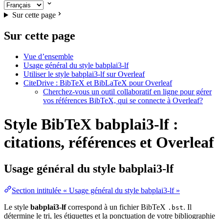
Sur cette page
Sur cette page
Vue d’ensemble
Usage général du style babplai3-lf
Utiliser le style babplai3-lf sur Overleaf
CiteDrive : BibTeX et BibLaTeX pour Overleaf
Cherchez-vous un outil collaboratif en ligne pour gérer
vos références BibTeX, qui se connecte à Overleaf?
Style BibTeX babplai3-lf :
citations, références et Overleaf
Usage général du style
babplai3-lf
Section intitulée « Usage général du style babplai3-lf »
Le style
babplai3-lf
correspond à un fichier BibTeX
. Il
.bst
détermine le tri, les étiquettes et la ponctuation de votre bibliographie