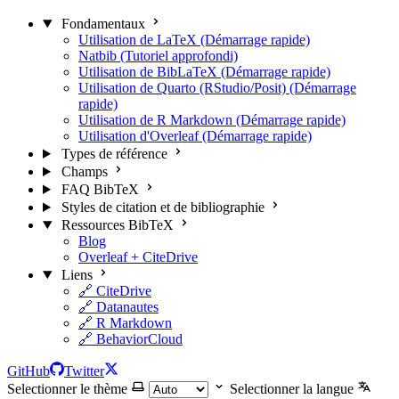
Fondamentaux
Utilisation de LaTeX (Démarrage rapide)
Natbib (Tutoriel approfondi)
Utilisation de BibLaTeX (Démarrage rapide)
Utilisation de Quarto (RStudio/Posit) (Démarrage
rapide)
Utilisation de R Markdown (Démarrage rapide)
Utilisation d'Overleaf (Démarrage rapide)
Types de référence
Champs
FAQ BibTeX
Styles de citation et de bibliographie
Ressources BibTeX
Blog
Overleaf + CiteDrive
Liens
🔗 CiteDrive
🔗 Datanautes
🔗 R Markdown
🔗 BehaviorCloud
GitHub
Twitter
Selectionner le thème
Selectionner la langue