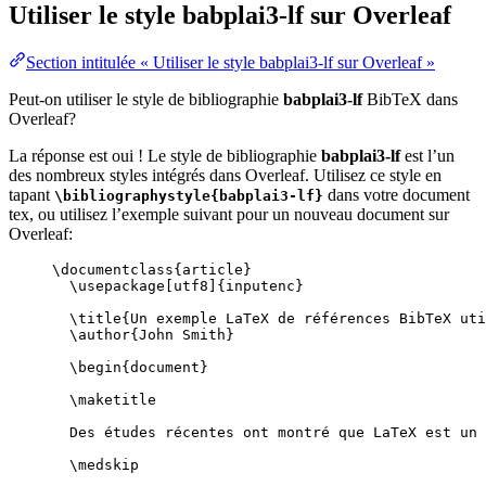
Utiliser le style
babplai3-lf
sur Overleaf
Section intitulée « Utiliser le style babplai3-lf sur Overleaf »
Peut-on utiliser le style de bibliographie
babplai3-lf
BibTeX dans
Overleaf?
La réponse est oui ! Le style de bibliographie
babplai3-lf
est l’un
des nombreux styles intégrés dans Overleaf. Utilisez ce style en
tapant
dans votre document
\bibliographystyle{babplai3-lf}
tex, ou utilisez l’exemple suivant pour un nouveau document sur
Overleaf:
\documentclass
{
article
}
\usepackage
[
utf8
]{
inputenc
}
\title
{Un exemple LaTeX de références BibTeX uti
\author
{John Smith}
\begin
{
document
}
\maketitle
Des études récentes ont montré que LaTeX est un 
\medskip