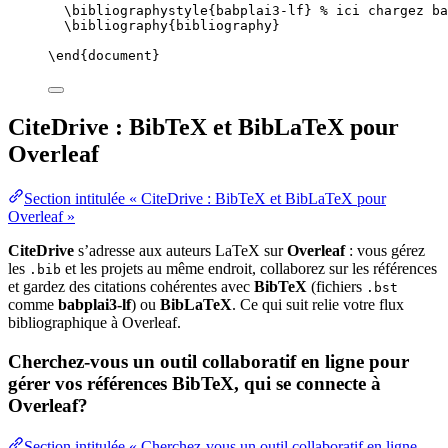
\bibliographystyle
{babplai3-lf} 
% ici chargez ba
\bibliography
{bibliography}
\end
{
document
}
CiteDrive : BibTeX et BibLaTeX pour
Overleaf
Section intitulée « CiteDrive : BibTeX et BibLaTeX pour
Overleaf »
CiteDrive
s’adresse aux auteurs LaTeX sur
Overleaf
: vous gérez
les
et les projets au même endroit, collaborez sur les références
.bib
et gardez des citations cohérentes avec
BibTeX
(fichiers
.bst
comme
babplai3-lf
) ou
BibLaTeX
. Ce qui suit relie votre flux
bibliographique à Overleaf.
Cherchez-vous un outil collaboratif en ligne pour
gérer vos références BibTeX, qui se connecte à
Overleaf?
Section intitulée « Cherchez-vous un outil collaboratif en ligne