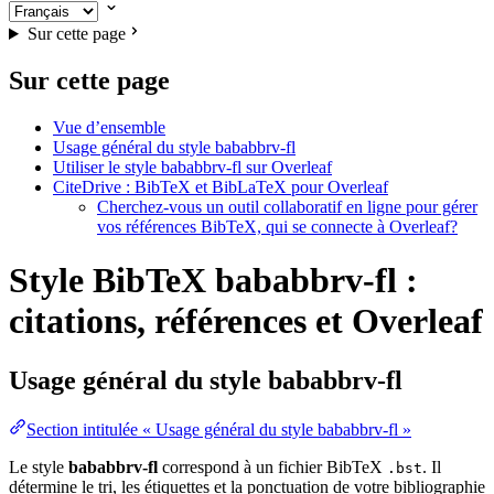
Sur cette page
Sur cette page
Vue d’ensemble
Usage général du style bababbrv-fl
Utiliser le style bababbrv-fl sur Overleaf
CiteDrive : BibTeX et BibLaTeX pour Overleaf
Cherchez-vous un outil collaboratif en ligne pour gérer
vos références BibTeX, qui se connecte à Overleaf?
Style BibTeX bababbrv-fl :
citations, références et Overleaf
Usage général du style
bababbrv-fl
Section intitulée « Usage général du style bababbrv-fl »
Le style
bababbrv-fl
correspond à un fichier BibTeX
. Il
.bst
détermine le tri, les étiquettes et la ponctuation de votre bibliographie