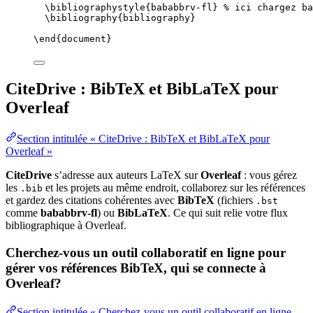
\bibliographystyle
{bababbrv-fl} 
% ici chargez ba
\bibliography
{bibliography}
\end
{
document
}
CiteDrive : BibTeX et BibLaTeX pour
Overleaf
Section intitulée « CiteDrive : BibTeX et BibLaTeX pour
Overleaf »
CiteDrive
s’adresse aux auteurs LaTeX sur
Overleaf
: vous gérez
les
et les projets au même endroit, collaborez sur les références
.bib
et gardez des citations cohérentes avec
BibTeX
(fichiers
.bst
comme
bababbrv-fl
) ou
BibLaTeX
. Ce qui suit relie votre flux
bibliographique à Overleaf.
Cherchez-vous un outil collaboratif en ligne pour
gérer vos références BibTeX, qui se connecte à
Overleaf?
Section intitulée « Cherchez-vous un outil collaboratif en ligne