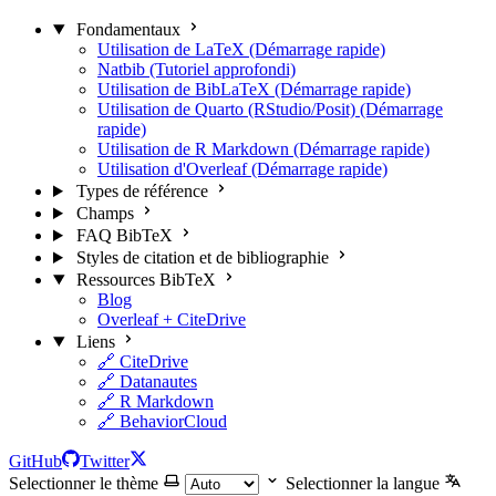
Fondamentaux
Utilisation de LaTeX (Démarrage rapide)
Natbib (Tutoriel approfondi)
Utilisation de BibLaTeX (Démarrage rapide)
Utilisation de Quarto (RStudio/Posit) (Démarrage
rapide)
Utilisation de R Markdown (Démarrage rapide)
Utilisation d'Overleaf (Démarrage rapide)
Types de référence
Champs
FAQ BibTeX
Styles de citation et de bibliographie
Ressources BibTeX
Blog
Overleaf + CiteDrive
Liens
🔗 CiteDrive
🔗 Datanautes
🔗 R Markdown
🔗 BehaviorCloud
GitHub
Twitter
Selectionner le thème
Selectionner la langue