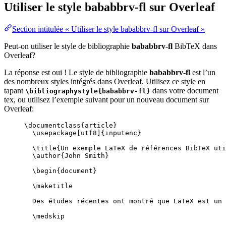
Utiliser le style
bababbrv-fl
sur Overleaf
Section intitulée « Utiliser le style bababbrv-fl sur Overleaf »
Peut-on utiliser le style de bibliographie
bababbrv-fl
BibTeX dans
Overleaf?
La réponse est oui ! Le style de bibliographie
bababbrv-fl
est l’un
des nombreux styles intégrés dans Overleaf. Utilisez ce style en
tapant
dans votre document
\bibliographystyle{bababbrv-fl}
tex, ou utilisez l’exemple suivant pour un nouveau document sur
Overleaf:
\documentclass
{
article
}
\usepackage
[
utf8
]{
inputenc
}
\title
{Un exemple LaTeX de références BibTeX uti
\author
{John Smith}
\begin
{
document
}
\maketitle
Des études récentes ont montré que LaTeX est un 
\medskip