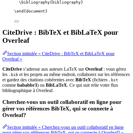
\bibliography
{bibliography}
\end
{
document
}
CiteDrive : BibTeX et BibLaTeX pour
Overleaf
Section intitulée « CiteDrive : BibTeX et BibLaTeX pour
Overleaf »
CiteDrive
s’adresse aux auteurs LaTeX sur
Overleaf
: vous gérez
les
et les projets au même endroit, collaborez sur les références
.bib
et gardez des citations cohérentes avec
BibTeX
(fichiers
.bst
comme
bababbr3
) ou
BibLaTeX
. Ce qui suit relie votre flux
bibliographique à Overleaf.
Cherchez-vous un outil collaboratif en ligne pour
gérer vos références BibTeX, qui se connecte à
Overleaf?
Section intitulée « Cherchez-vous un outil collaboratif en ligne
pour gérer vos références BibTeX, qui se connecte à Overleaf? »