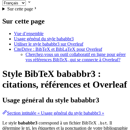
Sur cette page
Sur cette page
Vue d’ensemble
Usage général du style bababbr3
Utiliser le style bababbr3 sur Overleaf
CiteDrive : BibTeX et BibLaTeX pour Overleaf
Cherchez-vous un outil collaboratif en ligne pour gérer
vos références BibTeX, qui se connecte à Overleaf?
Style BibTeX bababbr3 :
citations, références et Overleaf
Usage général du style
bababbr3
Section intitulée « Usage général du style bababbr3 »
Le style
bababbr3
correspond à un fichier BibTeX
. Il
.bst
détermine le tri, les étiquettes et la ponctuation de votre bibliographie