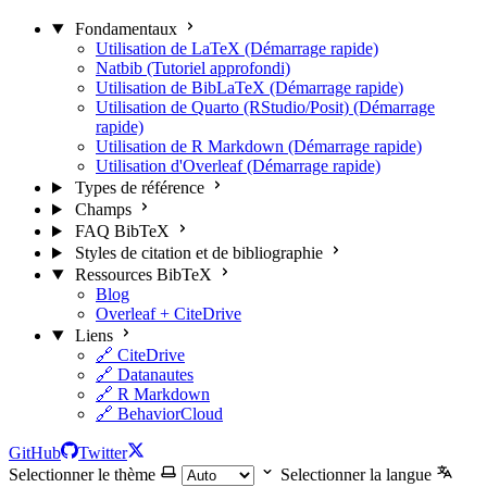
Fondamentaux
Utilisation de LaTeX (Démarrage rapide)
Natbib (Tutoriel approfondi)
Utilisation de BibLaTeX (Démarrage rapide)
Utilisation de Quarto (RStudio/Posit) (Démarrage
rapide)
Utilisation de R Markdown (Démarrage rapide)
Utilisation d'Overleaf (Démarrage rapide)
Types de référence
Champs
FAQ BibTeX
Styles de citation et de bibliographie
Ressources BibTeX
Blog
Overleaf + CiteDrive
Liens
🔗 CiteDrive
🔗 Datanautes
🔗 R Markdown
🔗 BehaviorCloud
GitHub
Twitter
Selectionner le thème
Selectionner la langue