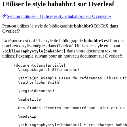
Utiliser le style
bababbr3
sur Overleaf
Section intitulée « Utiliser le style bababbr3 sur Overleaf »
Peut-on utiliser le style de bibliographie
bababbr3
BibTeX dans
Overleaf?
La réponse est oui ! Le style de bibliographie
bababbr3
est l’un des
nombreux styles intégrés dans Overleaf. Utilisez ce style en tapant
dans votre document tex, ou
\bibliographystyle{bababbr3}
utilisez l’exemple suivant pour un nouveau document sur Overleaf:
\documentclass
{
article
}
\usepackage
[
utf8
]{
inputenc
}
\title
{Un exemple LaTeX de références BibTeX uti
\author
{John Smith}
\begin
{
document
}
\maketitle
Des études récentes ont montré que LaTeX est un 
\medskip
\bibliographystyle
{bababbr3} 
% ici chargez babab