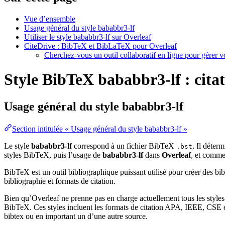
Vue d’ensemble
Usage général du style bababbr3-lf
Utiliser le style bababbr3-lf sur Overleaf
CiteDrive : BibTeX et BibLaTeX pour Overleaf
Cherchez-vous un outil collaboratif en ligne pour gérer 
Style BibTeX bababbr3-lf : citat
Usage général du style
bababbr3-lf
Section intitulée « Usage général du style bababbr3-lf »
Le style
bababbr3-lf
correspond à un fichier BibTeX
. Il déter
.bst
styles BibTeX, puis l’usage de
bababbr3-lf
dans
Overleaf
, et comm
BibTeX est un outil bibliographique puissant utilisé pour créer des bi
bibliographie et formats de citation.
Bien qu’Overleaf ne prenne pas en charge actuellement tous les styles
BibTeX. Ces styles incluent les formats de citation APA, IEEE, CSE et
bibtex ou en important un d’une autre source.