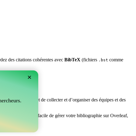
ardez des citations cohérentes avec
BibTeX
(fichiers
comme
.bst
×
rfait ! Il vous permet de collecter et d’organiser des équipes et des
hercheurs.
 cherchez un moyen facile de gérer votre bibliographie sur Overleaf,