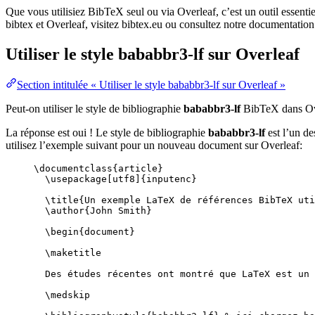
Que vous utilisiez BibTeX seul ou via Overleaf, c’est un outil essenti
bibtex et Overleaf, visitez bibtex.eu ou consultez notre documentation
Utiliser le style
bababbr3-lf
sur Overleaf
Section intitulée « Utiliser le style bababbr3-lf sur Overleaf »
Peut-on utiliser le style de bibliographie
bababbr3-lf
BibTeX dans Ov
La réponse est oui ! Le style de bibliographie
bababbr3-lf
est l’un de
utilisez l’exemple suivant pour un nouveau document sur Overleaf:
\documentclass
{
article
}
\usepackage
[
utf8
]{
inputenc
}
\title
{Un exemple LaTeX de références BibTeX uti
\author
{John Smith}
\begin
{
document
}
\maketitle
Des études récentes ont montré que LaTeX est un 
\medskip