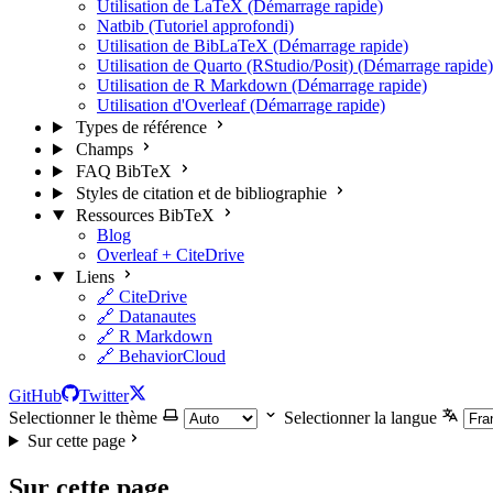
Utilisation de LaTeX (Démarrage rapide)
Natbib (Tutoriel approfondi)
Utilisation de BibLaTeX (Démarrage rapide)
Utilisation de Quarto (RStudio/Posit) (Démarrage rapide)
Utilisation de R Markdown (Démarrage rapide)
Utilisation d'Overleaf (Démarrage rapide)
Types de référence
Champs
FAQ BibTeX
Styles de citation et de bibliographie
Ressources BibTeX
Blog
Overleaf + CiteDrive
Liens
🔗 CiteDrive
🔗 Datanautes
🔗 R Markdown
🔗 BehaviorCloud
GitHub
Twitter
Selectionner le thème
Selectionner la langue
Sur cette page
Sur cette page