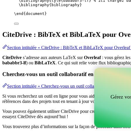
\bibliographystyle
{bababbr3-lf} 
% ici chargez ba
\bibliography
{bibliography}
\end
{
document
}
CiteDrive : BibTeX et BibLaTeX pour Ove
Section intitulée « CiteDrive : BibTeX et BibLaTeX pour Overleaf
CiteDrive
s’adresse aux auteurs LaTeX sur
Overleaf
: vous gérez le
bababbr3-lf
) ou
BibLaTeX
. Ce qui suit relie votre flux bibliograph
Cherchez-vous un outil collaboratif en ligne pour gér
Section intitulée « Cherchez-vous un outil collaboratif en ligne po
Si vous recherchez un outil en ligne pour vous aider à gérer vos référen
Gérez vos
références dans des projets tout en tenant à jour vos entrées BibTeX d
Vous pouvez également utiliser CiteDrive pour créer des bibliographies
essayez CiteDrive dès aujourd’hui !
Vous trouverez plus d’informations sur la façon de procéder dans notr