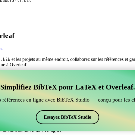
babbr3-lf.bst
rleaf
 »
s
et les projets au même endroit, collaborez sur les références et g
.bib
ique à Overleaf.
er vos références BibTeX, qui se connecte à Overleaf?
Simplifiez BibTeX pour LaTeX et Overleaf.
ur gérer vos références BibTeX, qui se connecte à Overleaf? »
ces, citations et bibliographie dans Overleaf, CiteDrive pourrait être pa
 références en ligne avec BibTeX Studio — conçu pour les c
ans votre projet Overleaf.
 et des citations dans différents styles, y compris bababbr3-lf. Si vous
Essayez BibTeX Studio
e documentation d’aide en ligne.