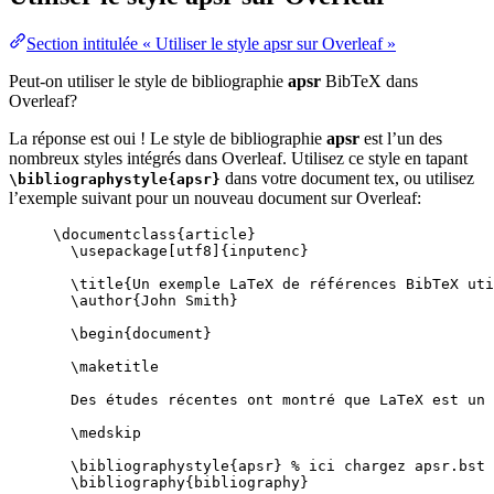
Section intitulée « Utiliser le style apsr sur Overleaf »
Peut-on utiliser le style de bibliographie
apsr
BibTeX dans
Overleaf?
La réponse est oui ! Le style de bibliographie
apsr
est l’un des
nombreux styles intégrés dans Overleaf. Utilisez ce style en tapant
dans votre document tex, ou utilisez
\bibliographystyle{apsr}
l’exemple suivant pour un nouveau document sur Overleaf:
\documentclass
{
article
}
\usepackage
[
utf8
]{
inputenc
}
\title
{Un exemple LaTeX de références BibTeX uti
\author
{John Smith}
\begin
{
document
}
\maketitle
Des études récentes ont montré que LaTeX est un 
\medskip
\bibliographystyle
{apsr} 
% ici chargez apsr.bst
\bibliography
{bibliography}