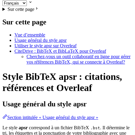
Sur cette page
Sur cette page
Vue d’ensemble
Usage général du style apsr
Utiliser le style apsr sur Overleaf
CiteDrive : BibTeX et BibLaTeX pour Overleaf
Cherchez-vous un outil collaboratif en ligne pour gérer
vos références BibTeX, qui se connecte à Overleaf?
Style BibTeX apsr : citations,
références et Overleaf
Usage général du style
apsr
Section intitulée « Usage général du style apsr »
Le style
apsr
correspond à un fichier BibTeX
. Il détermine le
.bst
tri, les étiquettes et la ponctuation de votre bibliographie avec une