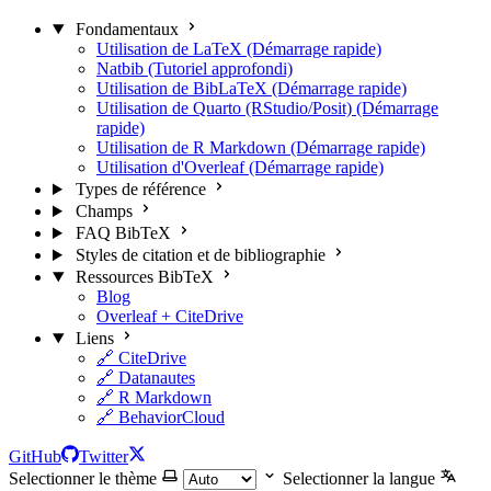
Fondamentaux
Utilisation de LaTeX (Démarrage rapide)
Natbib (Tutoriel approfondi)
Utilisation de BibLaTeX (Démarrage rapide)
Utilisation de Quarto (RStudio/Posit) (Démarrage
rapide)
Utilisation de R Markdown (Démarrage rapide)
Utilisation d'Overleaf (Démarrage rapide)
Types de référence
Champs
FAQ BibTeX
Styles de citation et de bibliographie
Ressources BibTeX
Blog
Overleaf + CiteDrive
Liens
🔗 CiteDrive
🔗 Datanautes
🔗 R Markdown
🔗 BehaviorCloud
GitHub
Twitter
Selectionner le thème
Selectionner la langue