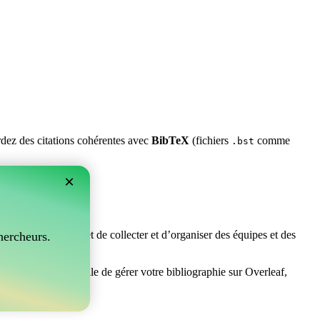
ardez des citations cohérentes avec
BibTeX
(fichiers
comme
.bst
×
rfait ! Il vous permet de collecter et d’organiser des équipes et des
hercheurs.
erchez un moyen facile de gérer votre bibliographie sur Overleaf,