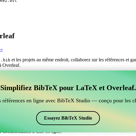
ke2.bst
rleaf
 »
s
et les projets au même endroit, collaborez sur les références et g
.bib
 à Overleaf.
er vos références BibTeX, qui se connecte à Overleaf?
Simplifiez BibTeX pour LaTeX et Overleaf.
ur gérer vos références BibTeX, qui se connecte à Overleaf? »
ces, citations et bibliographie dans Overleaf, CiteDrive pourrait être pa
 références en ligne avec BibTeX Studio — conçu pour les c
ans votre projet Overleaf.
 et des citations dans différents styles, y compris apalike2. Si vous ch
Essayez BibTeX Studio
e documentation d’aide en ligne.