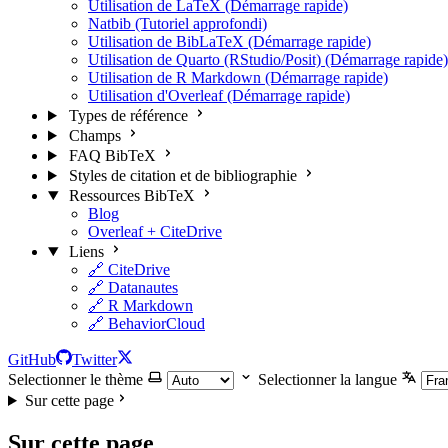
Utilisation de LaTeX (Démarrage rapide)
Natbib (Tutoriel approfondi)
Utilisation de BibLaTeX (Démarrage rapide)
Utilisation de Quarto (RStudio/Posit) (Démarrage rapide)
Utilisation de R Markdown (Démarrage rapide)
Utilisation d'Overleaf (Démarrage rapide)
Types de référence
Champs
FAQ BibTeX
Styles de citation et de bibliographie
Ressources BibTeX
Blog
Overleaf + CiteDrive
Liens
🔗 CiteDrive
🔗 Datanautes
🔗 R Markdown
🔗 BehaviorCloud
GitHub
Twitter
Selectionner le thème
Selectionner la langue
Sur cette page
Sur cette page