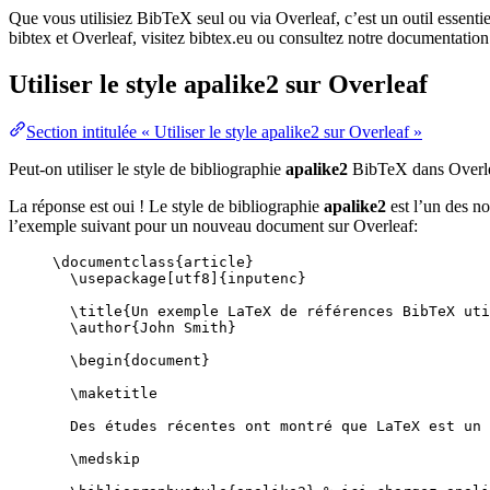
Que vous utilisiez BibTeX seul ou via Overleaf, c’est un outil essenti
bibtex et Overleaf, visitez bibtex.eu ou consultez notre documentation
Utiliser le style
apalike2
sur Overleaf
Section intitulée « Utiliser le style apalike2 sur Overleaf »
Peut-on utiliser le style de bibliographie
apalike2
BibTeX dans Overl
La réponse est oui ! Le style de bibliographie
apalike2
est l’un des no
l’exemple suivant pour un nouveau document sur Overleaf:
\documentclass
{
article
}
\usepackage
[
utf8
]{
inputenc
}
\title
{Un exemple LaTeX de références BibTeX uti
\author
{John Smith}
\begin
{
document
}
\maketitle
Des études récentes ont montré que LaTeX est un 
\medskip