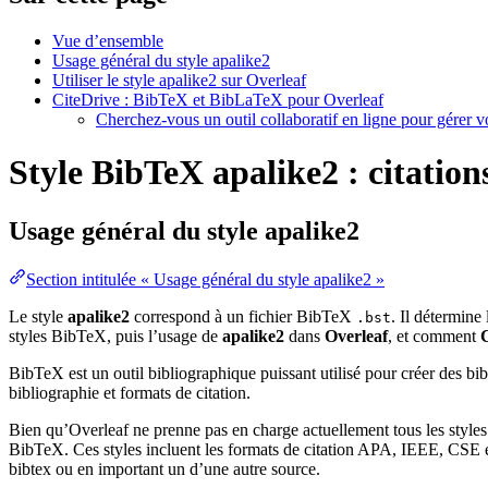
Vue d’ensemble
Usage général du style apalike2
Utiliser le style apalike2 sur Overleaf
CiteDrive : BibTeX et BibLaTeX pour Overleaf
Cherchez-vous un outil collaboratif en ligne pour gérer 
Style BibTeX apalike2 : citations
Usage général du style
apalike2
Section intitulée « Usage général du style apalike2 »
Le style
apalike2
correspond à un fichier BibTeX
. Il détermine
.bst
styles BibTeX, puis l’usage de
apalike2
dans
Overleaf
, et comment
BibTeX est un outil bibliographique puissant utilisé pour créer des bi
bibliographie et formats de citation.
Bien qu’Overleaf ne prenne pas en charge actuellement tous les styles
BibTeX. Ces styles incluent les formats de citation APA, IEEE, CSE et
bibtex ou en important un d’une autre source.