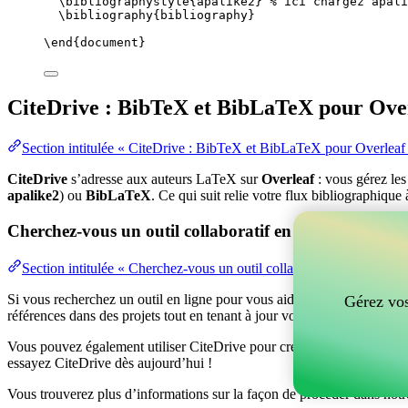
\bibliographystyle
{apalike2} 
% ici chargez apali
\bibliography
{bibliography}
\end
{
document
}
CiteDrive : BibTeX et BibLaTeX pour Ove
Section intitulée « CiteDrive : BibTeX et BibLaTeX pour Overleaf
CiteDrive
s’adresse aux auteurs LaTeX sur
Overleaf
: vous gérez le
apalike2
) ou
BibLaTeX
. Ce qui suit relie votre flux bibliographique
Cherchez-vous un outil collaboratif en ligne pour gér
Section intitulée « Cherchez-vous un outil collaboratif en ligne po
Si vous recherchez un outil en ligne pour vous aider à gérer vos référen
Gérez vos
références dans des projets tout en tenant à jour vos entrées BibTeX d
Vous pouvez également utiliser CiteDrive pour créer des bibliographies
essayez CiteDrive dès aujourd’hui !
Vous trouverez plus d’informations sur la façon de procéder dans notr