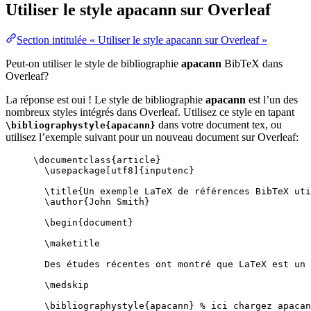
Utiliser le style
apacann
sur Overleaf
Section intitulée « Utiliser le style apacann sur Overleaf »
Peut-on utiliser le style de bibliographie
apacann
BibTeX dans
Overleaf?
La réponse est oui ! Le style de bibliographie
apacann
est l’un des
nombreux styles intégrés dans Overleaf. Utilisez ce style en tapant
dans votre document tex, ou
\bibliographystyle{apacann}
utilisez l’exemple suivant pour un nouveau document sur Overleaf:
\documentclass
{
article
}
\usepackage
[
utf8
]{
inputenc
}
\title
{Un exemple LaTeX de références BibTeX uti
\author
{John Smith}
\begin
{
document
}
\maketitle
Des études récentes ont montré que LaTeX est un 
\medskip
\bibliographystyle
{apacann} 
% ici chargez apacan