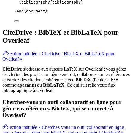
\bibliography
{bibliography}
\end
{
document
}
CiteDrive : BibTeX et BibLaTeX pour
Overleaf
Section intitulée « CiteDrive : BibTeX et BibLaTeX pour
Overleaf »
CiteDrive
s’adresse aux auteurs LaTeX sur
Overleaf
: vous gérez
les
et les projets au même endroit, collaborez sur les références
.bib
et gardez des citations cohérentes avec
BibTeX
(fichiers
.bst
comme
apacann
) ou
BibLaTeX
. Ce qui suit relie votre flux
bibliographique à Overleaf.
Cherchez-vous un outil collaboratif en ligne pour
gérer vos références BibTeX, qui se connecte à
Overleaf?
Section intitulée « Cherchez-vous un outil collaboratif en ligne
pour gérer vos références BibTeX, qui se connecte à Overleaf? »