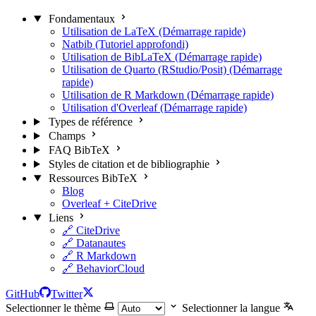
Fondamentaux
Utilisation de LaTeX (Démarrage rapide)
Natbib (Tutoriel approfondi)
Utilisation de BibLaTeX (Démarrage rapide)
Utilisation de Quarto (RStudio/Posit) (Démarrage
rapide)
Utilisation de R Markdown (Démarrage rapide)
Utilisation d'Overleaf (Démarrage rapide)
Types de référence
Champs
FAQ BibTeX
Styles de citation et de bibliographie
Ressources BibTeX
Blog
Overleaf + CiteDrive
Liens
🔗 CiteDrive
🔗 Datanautes
🔗 R Markdown
🔗 BehaviorCloud
GitHub
Twitter
Selectionner le thème
Selectionner la langue