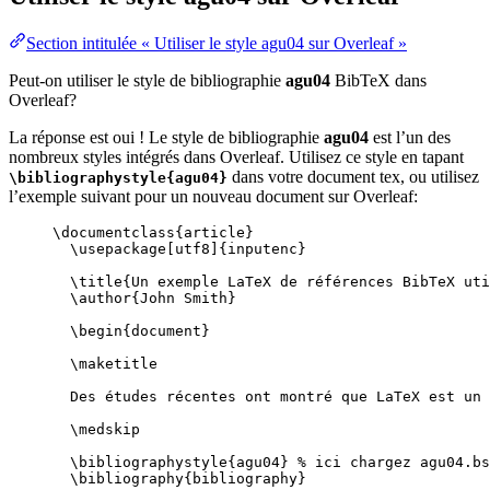
Section intitulée « Utiliser le style agu04 sur Overleaf »
Peut-on utiliser le style de bibliographie
agu04
BibTeX dans
Overleaf?
La réponse est oui ! Le style de bibliographie
agu04
est l’un des
nombreux styles intégrés dans Overleaf. Utilisez ce style en tapant
dans votre document tex, ou utilisez
\bibliographystyle{agu04}
l’exemple suivant pour un nouveau document sur Overleaf:
\documentclass
{
article
}
\usepackage
[
utf8
]{
inputenc
}
\title
{Un exemple LaTeX de références BibTeX uti
\author
{John Smith}
\begin
{
document
}
\maketitle
Des études récentes ont montré que LaTeX est un 
\medskip
\bibliographystyle
{agu04} 
% ici chargez agu04.bs
\bibliography
{bibliography}