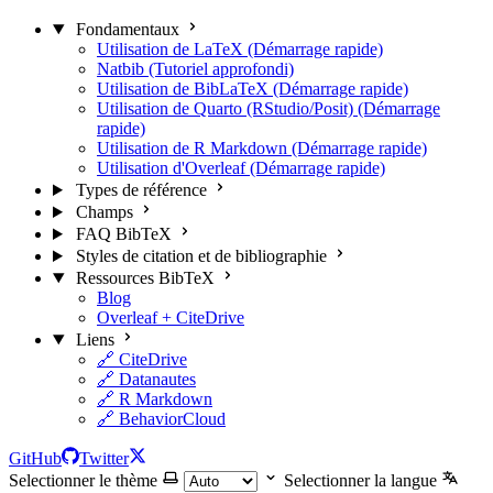
Fondamentaux
Utilisation de LaTeX (Démarrage rapide)
Natbib (Tutoriel approfondi)
Utilisation de BibLaTeX (Démarrage rapide)
Utilisation de Quarto (RStudio/Posit) (Démarrage
rapide)
Utilisation de R Markdown (Démarrage rapide)
Utilisation d'Overleaf (Démarrage rapide)
Types de référence
Champs
FAQ BibTeX
Styles de citation et de bibliographie
Ressources BibTeX
Blog
Overleaf + CiteDrive
Liens
🔗 CiteDrive
🔗 Datanautes
🔗 R Markdown
🔗 BehaviorCloud
GitHub
Twitter
Selectionner le thème
Selectionner la langue