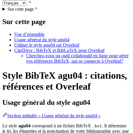
Sur cette page
Sur cette page
Vue d’ensemble
Usage général du style agu04
Utiliser le style agu04 sur Overleaf
CiteDrive : BibTeX et BibLaTeX pour Overleaf
Cherchez-vous un outil collaboratif en ligne pour gérer
vos références BibTeX, qui se connecte à Overleaf?
Style BibTeX agu04 : citations,
références et Overleaf
Usage général du style
agu04
Section intitulée « Usage général du style agu04 »
Le style
agu04
correspond à un fichier BibTeX
. Il détermine
.bst
le tri, les étiquettes et la ponctuation de votre bibliographie avec une