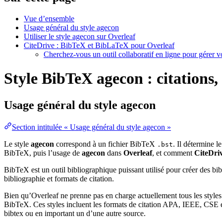
Vue d’ensemble
Usage général du style agecon
Utiliser le style agecon sur Overleaf
CiteDrive : BibTeX et BibLaTeX pour Overleaf
Cherchez-vous un outil collaboratif en ligne pour gérer 
Style BibTeX agecon : citations,
Usage général du style
agecon
Section intitulée « Usage général du style agecon »
Le style
agecon
correspond à un fichier BibTeX
. Il détermine l
.bst
BibTeX, puis l’usage de
agecon
dans
Overleaf
, et comment
CiteDri
BibTeX est un outil bibliographique puissant utilisé pour créer des bi
bibliographie et formats de citation.
Bien qu’Overleaf ne prenne pas en charge actuellement tous les styles
BibTeX. Ces styles incluent les formats de citation APA, IEEE, CSE et
bibtex ou en important un d’une autre source.