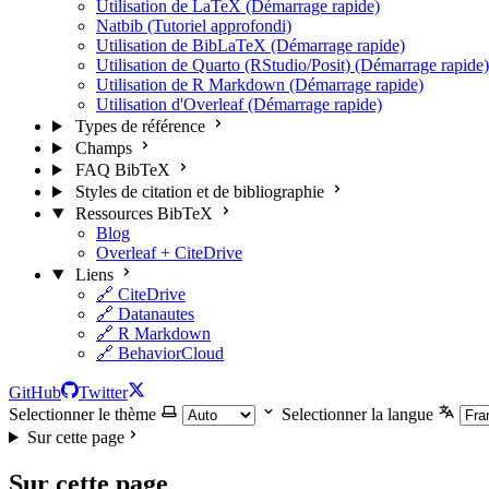
Utilisation de LaTeX (Démarrage rapide)
Natbib (Tutoriel approfondi)
Utilisation de BibLaTeX (Démarrage rapide)
Utilisation de Quarto (RStudio/Posit) (Démarrage rapide)
Utilisation de R Markdown (Démarrage rapide)
Utilisation d'Overleaf (Démarrage rapide)
Types de référence
Champs
FAQ BibTeX
Styles de citation et de bibliographie
Ressources BibTeX
Blog
Overleaf + CiteDrive
Liens
🔗 CiteDrive
🔗 Datanautes
🔗 R Markdown
🔗 BehaviorCloud
GitHub
Twitter
Selectionner le thème
Selectionner la langue
Sur cette page
Sur cette page