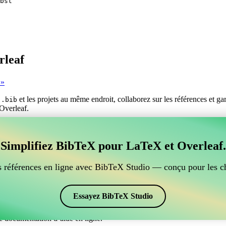
bst
rleaf
 »
s
et les projets au même endroit, collaborez sur les références et g
.bib
 Overleaf.
er vos références BibTeX, qui se connecte à Overleaf?
Simplifiez BibTeX pour LaTeX et Overleaf.
ur gérer vos références BibTeX, qui se connecte à Overleaf? »
ces, citations et bibliographie dans Overleaf, CiteDrive pourrait être pa
 références en ligne avec BibTeX Studio — conçu pour les c
ans votre projet Overleaf.
 et des citations dans différents styles, y compris agecon. Si vous che
Essayez BibTeX Studio
e documentation d’aide en ligne.