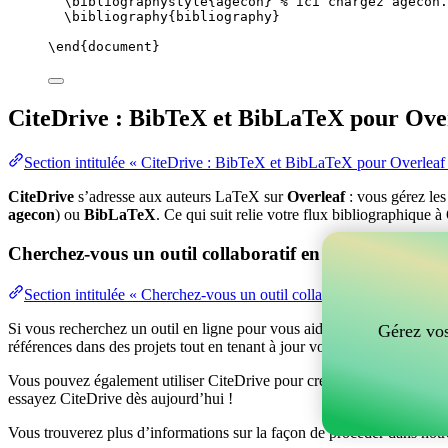
\bibliographystyle
{agecon} 
% ici chargez agecon.
\bibliography
{bibliography}
\end
{
document
}
CiteDrive : BibTeX et BibLaTeX pour Ove
Section intitulée « CiteDrive : BibTeX et BibLaTeX pour Overleaf
CiteDrive
s’adresse aux auteurs LaTeX sur
Overleaf
: vous gérez le
agecon
) ou
BibLaTeX
. Ce qui suit relie votre flux bibliographique à
Cherchez-vous un outil collaboratif en ligne pour gér
Section intitulée « Cherchez-vous un outil collaboratif en ligne po
Si vous recherchez un outil en ligne pour vous aider à gérer vos référen
Gérez vos
références dans des projets tout en tenant à jour vos entrées BibTeX d
Vous pouvez également utiliser CiteDrive pour créer des bibliographies
essayez CiteDrive dès aujourd’hui !
Vous trouverez plus d’informations sur la façon de procéder dans notr