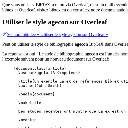
Que vous utilisiez BibTeX seul ou via Overleaf, c’est un outil essenti
bibtex et Overleaf, visitez bibtex.eu ou consultez notre documentation
Utiliser le style
agecon
sur Overleaf
Section intitulée « Utiliser le style agecon sur Overleaf »
Peut-on utiliser le style de bibliographie
agecon
BibTeX dans Overlea
La réponse est oui ! Le style de bibliographie
agecon
est l’un des nom
l’exemple suivant pour un nouveau document sur Overleaf:
\documentclass
{
article
}
\usepackage
[
utf8
]{
inputenc
}
\title
{Un exemple LaTeX de références BibTeX uti
\author
{John Smith}
\begin
{
document
}
\maketitle
Des études récentes ont montré que LaTeX est un 
\medskip