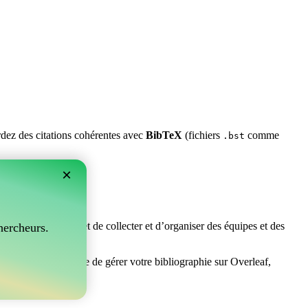
ardez des citations cohérentes avec
BibTeX
(fichiers
comme
.bst
×
rfait ! Il vous permet de collecter et d’organiser des équipes et des
hercheurs.
rchez un moyen facile de gérer votre bibliographie sur Overleaf,