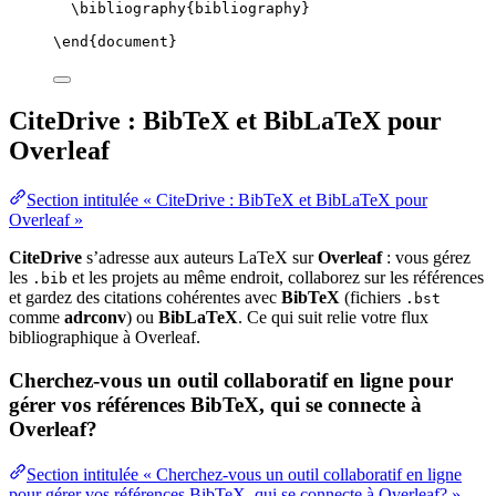
\bibliography
{bibliography}
\end
{
document
}
CiteDrive : BibTeX et BibLaTeX pour
Overleaf
Section intitulée « CiteDrive : BibTeX et BibLaTeX pour
Overleaf »
CiteDrive
s’adresse aux auteurs LaTeX sur
Overleaf
: vous gérez
les
et les projets au même endroit, collaborez sur les références
.bib
et gardez des citations cohérentes avec
BibTeX
(fichiers
.bst
comme
adrconv
) ou
BibLaTeX
. Ce qui suit relie votre flux
bibliographique à Overleaf.
Cherchez-vous un outil collaboratif en ligne pour
gérer vos références BibTeX, qui se connecte à
Overleaf?
Section intitulée « Cherchez-vous un outil collaboratif en ligne
pour gérer vos références BibTeX, qui se connecte à Overleaf? »