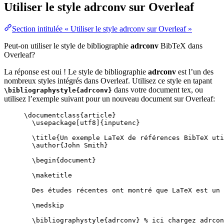
Utiliser le style
adrconv
sur Overleaf
Section intitulée « Utiliser le style adrconv sur Overleaf »
Peut-on utiliser le style de bibliographie
adrconv
BibTeX dans
Overleaf?
La réponse est oui ! Le style de bibliographie
adrconv
est l’un des
nombreux styles intégrés dans Overleaf. Utilisez ce style en tapant
dans votre document tex, ou
\bibliographystyle{adrconv}
utilisez l’exemple suivant pour un nouveau document sur Overleaf:
\documentclass
{
article
}
\usepackage
[
utf8
]{
inputenc
}
\title
{Un exemple LaTeX de références BibTeX uti
\author
{John Smith}
\begin
{
document
}
\maketitle
Des études récentes ont montré que LaTeX est un 
\medskip
\bibliographystyle
{adrconv} 
% ici chargez adrcon