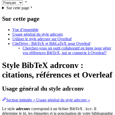
Sur cette page
Sur cette page
Vue d’ensemble
Usage général du style adrconv
Utiliser le style adrconv sur Overleaf
CiteDrive : BibTeX et BibLaTeX pour Overleaf
Cherchez-vous un outil collaboratif en ligne pour gérer
vos références BibTeX, qui se connecte à Overleaf?
Style BibTeX adrconv :
citations, références et Overleaf
Usage général du style
adrconv
Section intitulée « Usage général du style adrconv »
Le style
adrconv
correspond à un fichier BibTeX
. Il
.bst
détermine le tri, les étiquettes et la ponctuation de votre bibliographie