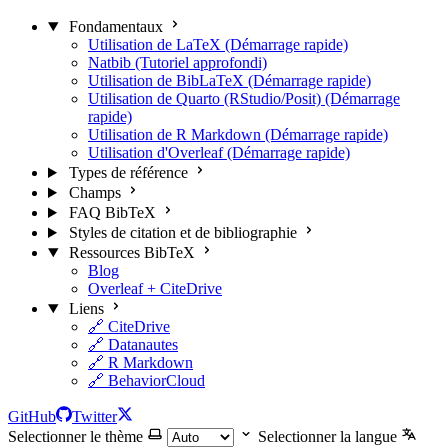
Fondamentaux
Utilisation de LaTeX (Démarrage rapide)
Natbib (Tutoriel approfondi)
Utilisation de BibLaTeX (Démarrage rapide)
Utilisation de Quarto (RStudio/Posit) (Démarrage
rapide)
Utilisation de R Markdown (Démarrage rapide)
Utilisation d'Overleaf (Démarrage rapide)
Types de référence
Champs
FAQ BibTeX
Styles de citation et de bibliographie
Ressources BibTeX
Blog
Overleaf + CiteDrive
Liens
🔗 CiteDrive
🔗 Datanautes
🔗 R Markdown
🔗 BehaviorCloud
GitHub
Twitter
Selectionner le thème
Selectionner la langue