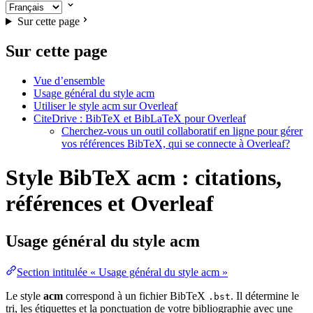
Sur cette page
Sur cette page
Vue d’ensemble
Usage général du style acm
Utiliser le style acm sur Overleaf
CiteDrive : BibTeX et BibLaTeX pour Overleaf
Cherchez-vous un outil collaboratif en ligne pour gérer
vos références BibTeX, qui se connecte à Overleaf?
Style BibTeX acm : citations,
références et Overleaf
Usage général du style
acm
Section intitulée « Usage général du style acm »
Le style
acm
correspond à un fichier BibTeX
. Il détermine le
.bst
tri, les étiquettes et la ponctuation de votre bibliographie avec une