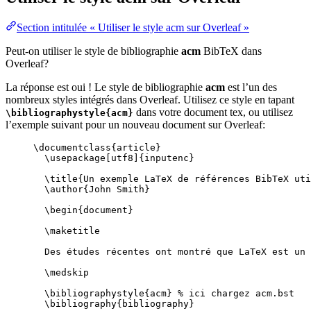
Section intitulée « Utiliser le style acm sur Overleaf »
Peut-on utiliser le style de bibliographie
acm
BibTeX dans
Overleaf?
La réponse est oui ! Le style de bibliographie
acm
est l’un des
nombreux styles intégrés dans Overleaf. Utilisez ce style en tapant
dans votre document tex, ou utilisez
\bibliographystyle{acm}
l’exemple suivant pour un nouveau document sur Overleaf:
\documentclass
{
article
}
\usepackage
[
utf8
]{
inputenc
}
\title
{Un exemple LaTeX de références BibTeX uti
\author
{John Smith}
\begin
{
document
}
\maketitle
Des études récentes ont montré que LaTeX est un 
\medskip
\bibliographystyle
{acm} 
% ici chargez acm.bst
\bibliography
{bibliography}