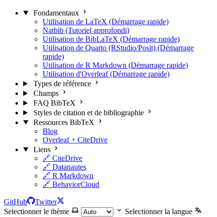
Fondamentaux
Utilisation de LaTeX (Démarrage rapide)
Natbib (Tutoriel approfondi)
Utilisation de BibLaTeX (Démarrage rapide)
Utilisation de Quarto (RStudio/Posit) (Démarrage
rapide)
Utilisation de R Markdown (Démarrage rapide)
Utilisation d'Overleaf (Démarrage rapide)
Types de référence
Champs
FAQ BibTeX
Styles de citation et de bibliographie
Ressources BibTeX
Blog
Overleaf + CiteDrive
Liens
🔗 CiteDrive
🔗 Datanautes
🔗 R Markdown
🔗 BehaviorCloud
GitHub
Twitter
Selectionner le thème
Selectionner la langue