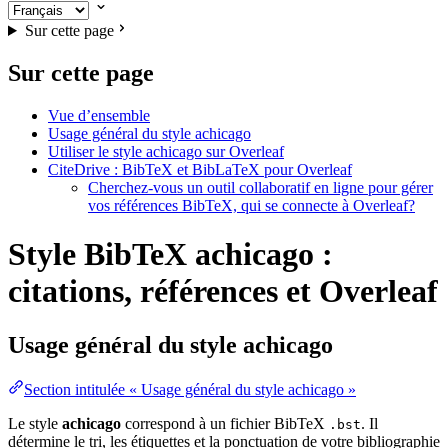
Sur cette page
Sur cette page
Vue d’ensemble
Usage général du style achicago
Utiliser le style achicago sur Overleaf
CiteDrive : BibTeX et BibLaTeX pour Overleaf
Cherchez-vous un outil collaboratif en ligne pour gérer
vos références BibTeX, qui se connecte à Overleaf?
Style BibTeX achicago :
citations, références et Overleaf
Usage général du style
achicago
Section intitulée « Usage général du style achicago »
Le style
achicago
correspond à un fichier BibTeX
. Il
.bst
détermine le tri, les étiquettes et la ponctuation de votre bibliographie