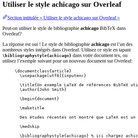
Utiliser le style
achicago
sur Overleaf
Section intitulée « Utiliser le style achicago sur Overleaf »
Peut-on utiliser le style de bibliographie
achicago
BibTeX dans
Overleaf?
La réponse est oui ! Le style de bibliographie
achicago
est l’un des
nombreux styles intégrés dans Overleaf. Utilisez ce style en tapant
dans votre document tex, ou
\bibliographystyle{achicago}
utilisez l’exemple suivant pour un nouveau document sur Overleaf:
\documentclass
{
article
}
\usepackage
[
utf8
]{
inputenc
}
\title
{Un exemple LaTeX de références BibTeX uti
\author
{John Smith}
\begin
{
document
}
\maketitle
Des études récentes ont montré que LaTeX est un 
\medskip
\bibliographystyle
{achicago} 
% ici chargez achic