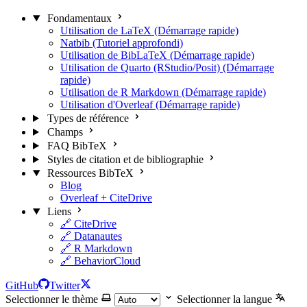
Fondamentaux
Utilisation de LaTeX (Démarrage rapide)
Natbib (Tutoriel approfondi)
Utilisation de BibLaTeX (Démarrage rapide)
Utilisation de Quarto (RStudio/Posit) (Démarrage
rapide)
Utilisation de R Markdown (Démarrage rapide)
Utilisation d'Overleaf (Démarrage rapide)
Types de référence
Champs
FAQ BibTeX
Styles de citation et de bibliographie
Ressources BibTeX
Blog
Overleaf + CiteDrive
Liens
🔗 CiteDrive
🔗 Datanautes
🔗 R Markdown
🔗 BehaviorCloud
GitHub
Twitter
Selectionner le thème
Selectionner la langue