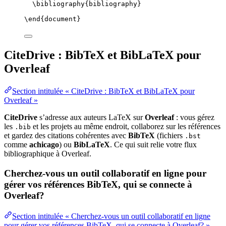
\bibliography
{bibliography}
\end
{
document
}
CiteDrive : BibTeX et BibLaTeX pour
Overleaf
Section intitulée « CiteDrive : BibTeX et BibLaTeX pour
Overleaf »
CiteDrive
s’adresse aux auteurs LaTeX sur
Overleaf
: vous gérez
les
et les projets au même endroit, collaborez sur les références
.bib
et gardez des citations cohérentes avec
BibTeX
(fichiers
.bst
comme
achicago
) ou
BibLaTeX
. Ce qui suit relie votre flux
bibliographique à Overleaf.
Cherchez-vous un outil collaboratif en ligne pour
gérer vos références BibTeX, qui se connecte à
Overleaf?
Section intitulée « Cherchez-vous un outil collaboratif en ligne
pour gérer vos références BibTeX, qui se connecte à Overleaf? »