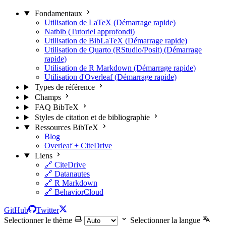
Fondamentaux
Utilisation de LaTeX (Démarrage rapide)
Natbib (Tutoriel approfondi)
Utilisation de BibLaTeX (Démarrage rapide)
Utilisation de Quarto (RStudio/Posit) (Démarrage
rapide)
Utilisation de R Markdown (Démarrage rapide)
Utilisation d'Overleaf (Démarrage rapide)
Types de référence
Champs
FAQ BibTeX
Styles de citation et de bibliographie
Ressources BibTeX
Blog
Overleaf + CiteDrive
Liens
🔗 CiteDrive
🔗 Datanautes
🔗 R Markdown
🔗 BehaviorCloud
GitHub
Twitter
Selectionner le thème
Selectionner la langue