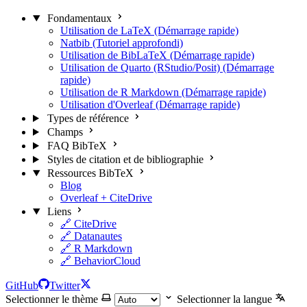
Fondamentaux
Utilisation de LaTeX (Démarrage rapide)
Natbib (Tutoriel approfondi)
Utilisation de BibLaTeX (Démarrage rapide)
Utilisation de Quarto (RStudio/Posit) (Démarrage
rapide)
Utilisation de R Markdown (Démarrage rapide)
Utilisation d'Overleaf (Démarrage rapide)
Types de référence
Champs
FAQ BibTeX
Styles de citation et de bibliographie
Ressources BibTeX
Blog
Overleaf + CiteDrive
Liens
🔗 CiteDrive
🔗 Datanautes
🔗 R Markdown
🔗 BehaviorCloud
GitHub
Twitter
Selectionner le thème
Selectionner la langue