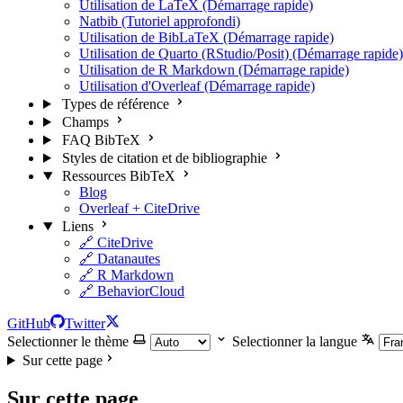
Utilisation de LaTeX (Démarrage rapide)
Natbib (Tutoriel approfondi)
Utilisation de BibLaTeX (Démarrage rapide)
Utilisation de Quarto (RStudio/Posit) (Démarrage rapide)
Utilisation de R Markdown (Démarrage rapide)
Utilisation d'Overleaf (Démarrage rapide)
Types de référence
Champs
FAQ BibTeX
Styles de citation et de bibliographie
Ressources BibTeX
Blog
Overleaf + CiteDrive
Liens
🔗 CiteDrive
🔗 Datanautes
🔗 R Markdown
🔗 BehaviorCloud
GitHub
Twitter
Selectionner le thème
Selectionner la langue
Sur cette page
Sur cette page