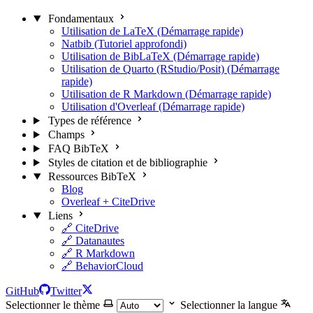
Fondamentaux
Utilisation de LaTeX (Démarrage rapide)
Natbib (Tutoriel approfondi)
Utilisation de BibLaTeX (Démarrage rapide)
Utilisation de Quarto (RStudio/Posit) (Démarrage
rapide)
Utilisation de R Markdown (Démarrage rapide)
Utilisation d'Overleaf (Démarrage rapide)
Types de référence
Champs
FAQ BibTeX
Styles de citation et de bibliographie
Ressources BibTeX
Blog
Overleaf + CiteDrive
Liens
🔗 CiteDrive
🔗 Datanautes
🔗 R Markdown
🔗 BehaviorCloud
GitHub
Twitter
Selectionner le thème
Selectionner la langue