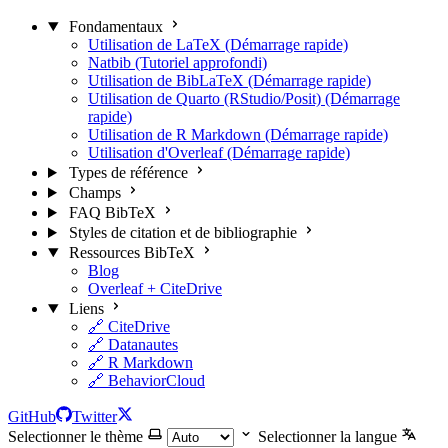
Fondamentaux
Utilisation de LaTeX (Démarrage rapide)
Natbib (Tutoriel approfondi)
Utilisation de BibLaTeX (Démarrage rapide)
Utilisation de Quarto (RStudio/Posit) (Démarrage
rapide)
Utilisation de R Markdown (Démarrage rapide)
Utilisation d'Overleaf (Démarrage rapide)
Types de référence
Champs
FAQ BibTeX
Styles de citation et de bibliographie
Ressources BibTeX
Blog
Overleaf + CiteDrive
Liens
🔗 CiteDrive
🔗 Datanautes
🔗 R Markdown
🔗 BehaviorCloud
GitHub
Twitter
Selectionner le thème
Selectionner la langue