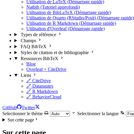
Utilisation de LaTeX (Démarrage rapide)
Natbib (Tutoriel approfondi)
Utilisation de BibLaTeX (Démarrage rapide)
Utilisation de Quarto (RStudio/Posit) (Démarrage rapide)
Utilisation de R Markdown (Démarrage rapide)
Utilisation d'Overleaf (Démarrage rapide)
Types de référence
Champs
FAQ BibTeX
Styles de citation et de bibliographie
Ressources BibTeX
Blog
Overleaf + CiteDrive
Liens
🔗 CiteDrive
🔗 Datanautes
🔗 R Markdown
🔗 BehaviorCloud
GitHub
Twitter
Selectionner le thème
Selectionner la langue
Sur cette page
Sur cette page