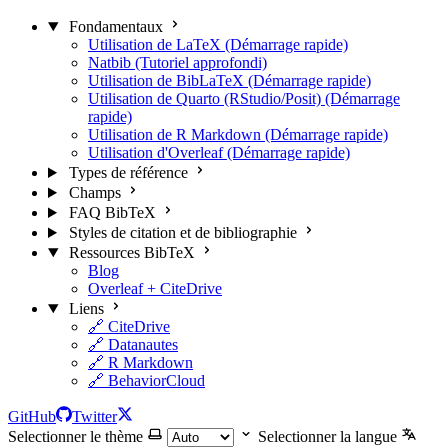
Fondamentaux
Utilisation de LaTeX (Démarrage rapide)
Natbib (Tutoriel approfondi)
Utilisation de BibLaTeX (Démarrage rapide)
Utilisation de Quarto (RStudio/Posit) (Démarrage
rapide)
Utilisation de R Markdown (Démarrage rapide)
Utilisation d'Overleaf (Démarrage rapide)
Types de référence
Champs
FAQ BibTeX
Styles de citation et de bibliographie
Ressources BibTeX
Blog
Overleaf + CiteDrive
Liens
🔗 CiteDrive
🔗 Datanautes
🔗 R Markdown
🔗 BehaviorCloud
GitHub
Twitter
Selectionner le thème
Selectionner la langue