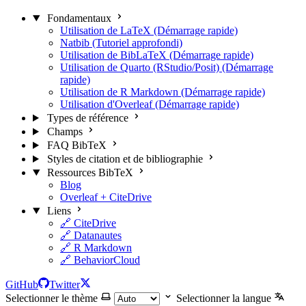
Fondamentaux
Utilisation de LaTeX (Démarrage rapide)
Natbib (Tutoriel approfondi)
Utilisation de BibLaTeX (Démarrage rapide)
Utilisation de Quarto (RStudio/Posit) (Démarrage
rapide)
Utilisation de R Markdown (Démarrage rapide)
Utilisation d'Overleaf (Démarrage rapide)
Types de référence
Champs
FAQ BibTeX
Styles de citation et de bibliographie
Ressources BibTeX
Blog
Overleaf + CiteDrive
Liens
🔗 CiteDrive
🔗 Datanautes
🔗 R Markdown
🔗 BehaviorCloud
GitHub
Twitter
Selectionner le thème
Selectionner la langue