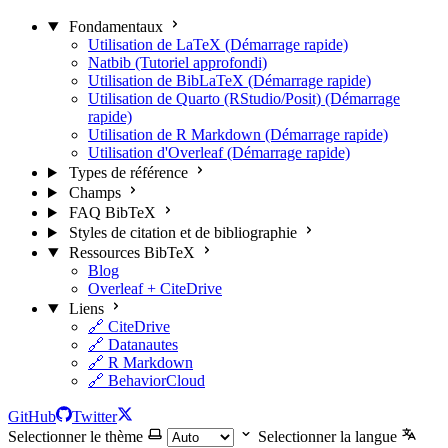
Fondamentaux
Utilisation de LaTeX (Démarrage rapide)
Natbib (Tutoriel approfondi)
Utilisation de BibLaTeX (Démarrage rapide)
Utilisation de Quarto (RStudio/Posit) (Démarrage
rapide)
Utilisation de R Markdown (Démarrage rapide)
Utilisation d'Overleaf (Démarrage rapide)
Types de référence
Champs
FAQ BibTeX
Styles de citation et de bibliographie
Ressources BibTeX
Blog
Overleaf + CiteDrive
Liens
🔗 CiteDrive
🔗 Datanautes
🔗 R Markdown
🔗 BehaviorCloud
GitHub
Twitter
Selectionner le thème
Selectionner la langue