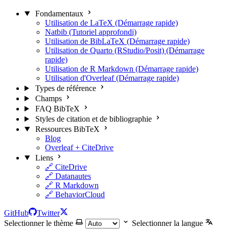
Fondamentaux
Utilisation de LaTeX (Démarrage rapide)
Natbib (Tutoriel approfondi)
Utilisation de BibLaTeX (Démarrage rapide)
Utilisation de Quarto (RStudio/Posit) (Démarrage
rapide)
Utilisation de R Markdown (Démarrage rapide)
Utilisation d'Overleaf (Démarrage rapide)
Types de référence
Champs
FAQ BibTeX
Styles de citation et de bibliographie
Ressources BibTeX
Blog
Overleaf + CiteDrive
Liens
🔗 CiteDrive
🔗 Datanautes
🔗 R Markdown
🔗 BehaviorCloud
GitHub
Twitter
Selectionner le thème
Selectionner la langue