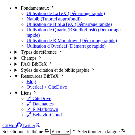
Fondamentaux
Utilisation de LaTeX (Démarrage rapide)
Natbib (Tutoriel approfondi)
Utilisation de BibLaTeX (Démarrage rapide)
Utilisation de Quarto (RStudio/Posit) (Démarrage
rapide)
Utilisation de R Markdown (Démarrage rapide)
Utilisation d'Overleaf (Démarrage rapide)
Types de référence
Champs
FAQ BibTeX
Styles de citation et de bibliographie
Ressources BibTeX
Blog
Overleaf + CiteDrive
Liens
🔗 CiteDrive
🔗 Datanautes
🔗 R Markdown
🔗 BehaviorCloud
GitHub
Twitter
Selectionner le thème
Selectionner la langue