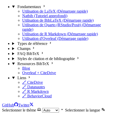
Fondamentaux
Utilisation de LaTeX (Démarrage rapide)
Natbib (Tutoriel approfondi)
Utilisation de BibLaTeX (Démarrage rapide)
Utilisation de Quarto (RStudio/Posit) (Démarrage
rapide)
Utilisation de R Markdown (Démarrage rapide)
Utilisation d'Overleaf (Démarrage rapide)
Types de référence
Champs
FAQ BibTeX
Styles de citation et de bibliographie
Ressources BibTeX
Blog
Overleaf + CiteDrive
Liens
🔗 CiteDrive
🔗 Datanautes
🔗 R Markdown
🔗 BehaviorCloud
GitHub
Twitter
Selectionner le thème
Selectionner la langue