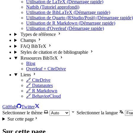
Utilisation de LaTeX (Démarrage rapide)
Natbib (Tutoriel approfondi)
Utilisation de BibLaTeX (Démarrage rapide)
Utilisation de Quarto (RStudio/Posit) (Démarrage rapide)
Utilisation de R Markdown (Démarrage rapide)
Utilisation d'Overleaf (Démarrage rapide)
Types de référence
Champs
FAQ BibTeX
Styles de citation et de bibliographie
Ressources BibTeX
Blog
Overleaf + CiteDrive
Liens
🔗 CiteDrive
🔗 Datanautes
🔗 R Markdown
🔗 BehaviorCloud
GitHub
Twitter
Selectionner le thème
Selectionner la langue
Sur cette page
Sur cette page