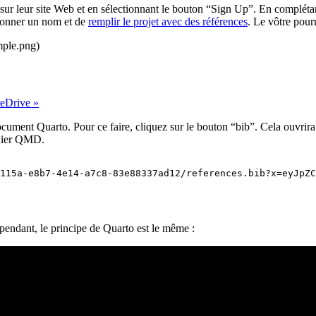
sur leur site Web et en sélectionnant le bouton “Sign Up”. En complét
ui donner un nom et de
remplir le projet avec des références
. Le vôtre pour
mple.png)
teDrive »
cument Quarto. Pour ce faire, cliquez sur le bouton “bib”. Cela ouvrir
chier QMD.
115a-e8b7-4e14-a7c8-83e88337ad12/references.bib?x=eyJpZC
pendant, le principe de Quarto est le même :