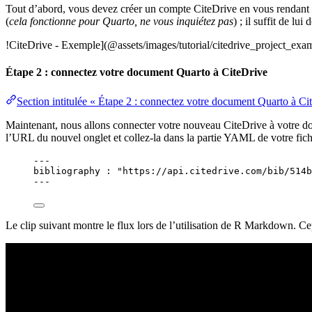
Tout d’abord, vous devez créer un compte CiteDrive en vous rendant 
(
cela fonctionne pour Quarto, ne vous inquiétez pas
) ; il suffit de l
!CiteDrive - Exemple](@assets/images/tutorial/citedrive_project_exa
Étape 2 : connectez votre document Quarto à CiteDrive
Section intitulée « Étape 2 : connectez votre document Quarto à Ci
Maintenant, nous allons connecter votre nouveau CiteDrive à votre do
l’URL du nouvel onglet et collez-la dans la partie YAML de votre fi
---
bibliography
 : 
"
https://api.citedrive.com/bib/514b
---
Le clip suivant montre le flux lors de l’utilisation de R Markdown. Ce