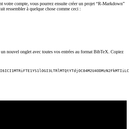
ant votre compte, vous pourrez ensuite créer un projet “R-Markdown”
rait ressembler à quelque chose comme ceci :
a un nouvel onglet avec toutes vos entrées au format BibTeX. Copiez
I6ICI1MTRiFTE1YS1lOGI3LTRlMTQtYTdjOC04M2U4ODMzN2FkMTIiLC