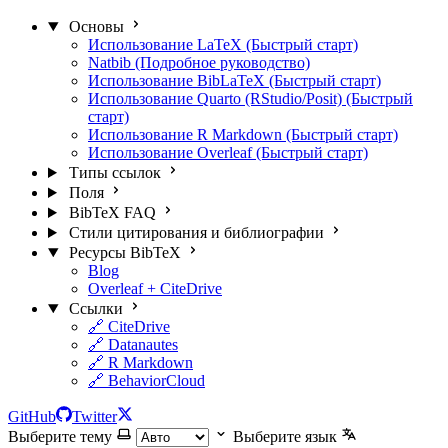
Основы
Использование LaTeX (Быстрый старт)
Natbib (Подробное руководство)
Использование BibLaTeX (Быстрый старт)
Использование Quarto (RStudio/Posit) (Быстрый
старт)
Использование R Markdown (Быстрый старт)
Использование Overleaf (Быстрый старт)
Типы ссылок
Поля
BibTeX FAQ
Стили цитирования и библиографии
Ресурсы BibTeX
Blog
Overleaf + CiteDrive
Ссылки
🔗 CiteDrive
🔗 Datanautes
🔗 R Markdown
🔗 BehaviorCloud
GitHub
Twitter
Выберите тему
Выберите язык