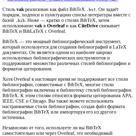
Стиль
vak
реализован как файл BibTeX
. Он задаёт
.bst
порядок, подписи и пунктуацию списка литературы вместе с
базой
. Ниже — кратко о стилях BibTeX, затем
.bib
использование
vak
в
Overleaf
и как
CiteDrive
связывает
BibTeX и BibLaTeX с Overleaf.
BibTeX — это мощный библиографический инструмент,
который используется для создания библиографий в LaTeX
документах. Он является одним из наиболее широко
используемых библиографических инструментов и
поддерживает множество различных стилей библиографии и
форматов цитирования.
Хотя Overleaf в настоящее время не поддерживает все стили
библиографии, совместимые с BibTeX, многие стили
библиографии включены в библиотеку стилей библиографии
BibTeX. К этим стилям относятся форматы цитирования APA,
IEEE, CSE и Chicago. Вы также можете использовать
настраиваемые стили библиографии, создав файл формата
библиографии BibTeX или импортируя его из другого
источника.
Независимо от того, используете ли вы BibTeX
самостоятельно или через Overleaf, это необходимый