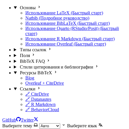
Основы
Использование LaTeX (Быстрый старт)
Natbib (Подробное руководство)
Использование BibLaTeX (Быстрый старт)
Использование Quarto (RStudio/Posit) (Быстрый
старт)
Использование R Markdown (Быстрый старт)
Использование Overleaf (Быстрый старт)
Типы ссылок
Поля
BibTeX FAQ
Стили цитирования и библиографии
Ресурсы BibTeX
Blog
Overleaf + CiteDrive
Ссылки
🔗 CiteDrive
🔗 Datanautes
🔗 R Markdown
🔗 BehaviorCloud
GitHub
Twitter
Выберите тему
Выберите язык