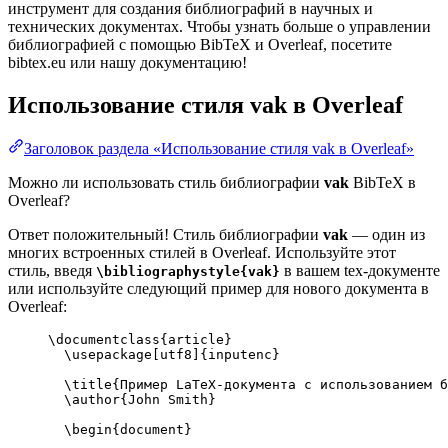
инструмент для создания библиографий в научных и
технических документах. Чтобы узнать больше о управлении
библиографией с помощью BibTeX и Overleaf, посетите
bibtex.eu или нашу документацию!
Использование стиля
vak
в Overleaf
Заголовок раздела «Использование стиля vak в Overleaf»
Можно ли использовать стиль библиографии
vak
BibTeX в
Overleaf?
Ответ положительный! Стиль библиографии
vak
— один из
многих встроенных стилей в Overleaf. Используйте этот
стиль, введя
в вашем tex-документе
\bibliographystyle{vak}
или используйте следующий пример для нового документа в
Overleaf:
\documentclass
{
article
}
\usepackage
[
utf8
]{
inputenc
}
\title
{Пример LaTeX-документа с использованием б
\author
{John Smith}
\begin
{
document
}