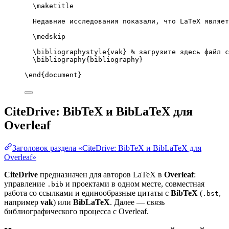
\maketitle
Недавние исследования показали, что LaTeX являет
\medskip
\bibliographystyle
{vak} 
% загрузите здесь файл с
\bibliography
{bibliography}
\end
{
document
}
CiteDrive: BibTeX и BibLaTeX для
Overleaf
Заголовок раздела «CiteDrive: BibTeX и BibLaTeX для
Overleaf»
CiteDrive
предназначен для авторов LaTeX в
Overleaf
:
управление
и проектами в одном месте, совместная
.bib
работа со ссылками и единообразные цитаты с
BibTeX
(
,
.bst
например
vak
) или
BibLaTeX
. Далее — связь
библиографического процесса с Overleaf.