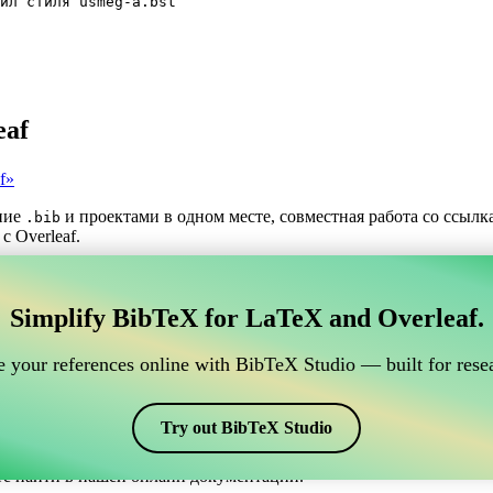
йл стиля usmeg-a.bst
eaf
f»
ние
и проектами в одном месте, совместная работа со ссыл
.bib
с Overleaf.
трумент для управления вашими ссылками BibTeX,
Simplify BibTeX for LaTeX and Overleaf.
нлайн-инструмент для управления вашими ссылками BibTeX, кото
шими ссылками, цитатами и библиографией в Overleaf, CiteDri
 your references online with BibTeX Studio — built for resea
ддерживая актуальность записей BibTeX в вашем проекте Overle
рафий и цитат в различных стилях, включая usmeg-a. Так что ес
Try out BibTeX Studio
те найти в нашей онлайн документации.