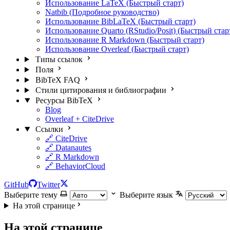
Использование LaTeX (Быстрый старт)
Natbib (Подробное руководство)
Использование BibLaTeX (Быстрый старт)
Использование Quarto (RStudio/Posit) (Быстрый стар
Использование R Markdown (Быстрый старт)
Использование Overleaf (Быстрый старт)
Типы ссылок
Поля
BibTeX FAQ
Стили цитирования и библиографии
Ресурсы BibTeX
Blog
Overleaf + CiteDrive
Ссылки
🔗 CiteDrive
🔗 Datanautes
🔗 R Markdown
🔗 BehaviorCloud
GitHub
Twitter
Выберите тему
Выберите язык
На этой странице
На этой странице