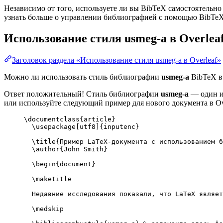
Независимо от того, используете ли вы BibTeX самостоятельно
узнать больше о управлении библиографией с помощью BibTeX и
Использование стиля
usmeg-a
в Overlea
Заголовок раздела «Использование стиля usmeg-a в Overleaf»
Можно ли использовать стиль библиографии
usmeg-a
BibTeX в 
Ответ положительный! Стиль библиографии
usmeg-a
— один из
или используйте следующий пример для нового документа в Ove
\documentclass
{
article
}
\usepackage
[
utf8
]{
inputenc
}
\title
{Пример LaTeX-документа с использованием б
\author
{John Smith}
\begin
{
document
}
\maketitle
Недавние исследования показали, что LaTeX являет
\medskip