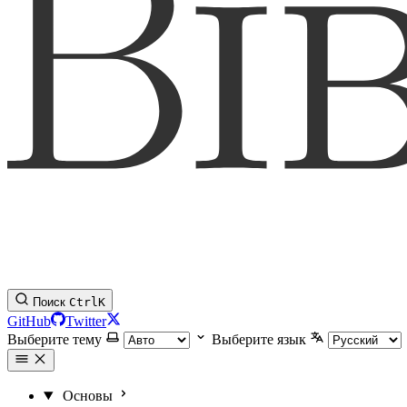
Поиск
Ctrl
K
GitHub
Twitter
Выберите тему
Выберите язык
Основы