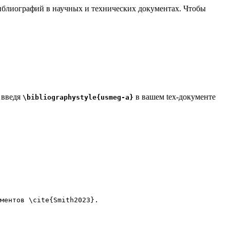
 библиографий в научных и технических документах. Чтобы
 введя
в вашем tex-документе
\bibliographystyle{usmeg-a}
ментов 
\cite
{
Smith2023
}.