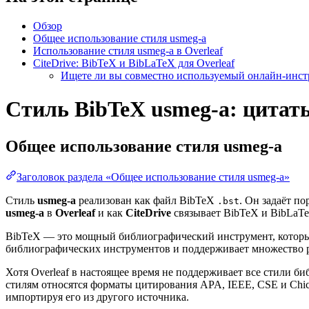
Обзор
Общее использование стиля usmeg-a
Использование стиля usmeg-a в Overleaf
CiteDrive: BibTeX и BibLaTeX для Overleaf
Ищете ли вы совместно используемый онлайн-инстр
Стиль BibTeX usmeg-a: цитаты
Общее использование стиля
usmeg-a
Заголовок раздела «Общее использование стиля usmeg-a»
Стиль
usmeg-a
реализован как файл BibTeX
. Он задаёт п
.bst
usmeg-a
в
Overleaf
и как
CiteDrive
связывает BibTeX и BibLaTeX
BibTeX — это мощный библиографический инструмент, который
библиографических инструментов и поддерживает множество 
Хотя Overleaf в настоящее время не поддерживает все стили 
стилям относятся форматы цитирования APA, IEEE, CSE и Chi
импортируя его из другого источника.