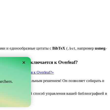
ками и единообразные цитаты с
BibTeX
(
, например
usmeg-
.bst
×
 который подключается к Overleaf?
рый подключается к Overleaf?»
ve может быть идеальным решением! Он позволяет собирать и
rchers.
af.
ли вы ищете простой способ управления вашей библиографией в