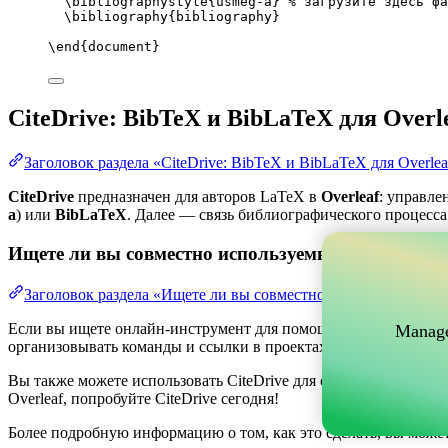
\bibliographystyle
{usmeg-a} 
% загрузите здесь фа
\bibliography
{bibliography}
\end
{
document
}
CiteDrive: BibTeX и BibLaTeX для Overl
Заголовок раздела «CiteDrive: BibTeX и BibLaTeX для Overlea
CiteDrive
предназначен для авторов LaTeX в
Overleaf
: управле
a
) или
BibLaTeX
. Далее — связь библиографического процесса 
Ищете ли вы совместно используемый онлайн-инс
Заголовок раздела «Ищете ли вы совместно используемый о
Если вы ищете онлайн-инструмент для помощи в управлении ва
Manage
организовывать команды и ссылки в проектах, одновременно по
Вы также можете использовать CiteDrive для создания библиог
Overleaf, попробуйте CiteDrive сегодня!
Более подробную информацию о том, как это сделать, вы може