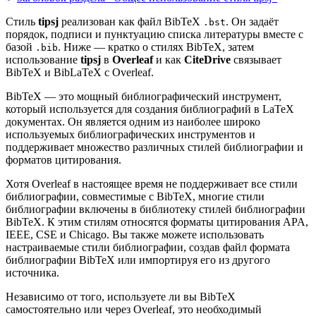
Стиль
tipsj
реализован как файл BibTeX
. Он задаёт
.bst
порядок, подписи и пунктуацию списка литературы вместе с
базой
. Ниже — кратко о стилях BibTeX, затем
.bib
использование
tipsj
в
Overleaf
и как
CiteDrive
связывает
BibTeX и BibLaTeX с Overleaf.
BibTeX — это мощный библиографический инструмент,
который используется для создания библиографий в LaTeX
документах. Он является одним из наиболее широко
используемых библиографических инструментов и
поддерживает множество различных стилей библиографии и
форматов цитирования.
Хотя Overleaf в настоящее время не поддерживает все стили
библиографии, совместимые с BibTeX, многие стили
библиографии включены в библиотеку стилей библиографии
BibTeX. К этим стилям относятся форматы цитирования APA,
IEEE, CSE и Chicago. Вы также можете использовать
настраиваемые стили библиографии, создав файл формата
библиографии BibTeX или импортируя его из другого
источника.
Независимо от того, используете ли вы BibTeX
самостоятельно или через Overleaf, это необходимый