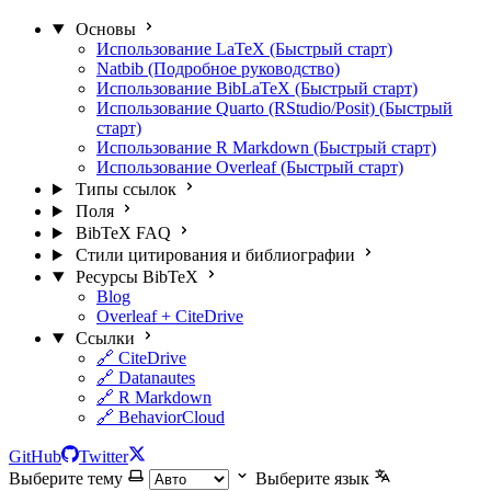
Основы
Использование LaTeX (Быстрый старт)
Natbib (Подробное руководство)
Использование BibLaTeX (Быстрый старт)
Использование Quarto (RStudio/Posit) (Быстрый
старт)
Использование R Markdown (Быстрый старт)
Использование Overleaf (Быстрый старт)
Типы ссылок
Поля
BibTeX FAQ
Стили цитирования и библиографии
Ресурсы BibTeX
Blog
Overleaf + CiteDrive
Ссылки
🔗 CiteDrive
🔗 Datanautes
🔗 R Markdown
🔗 BehaviorCloud
GitHub
Twitter
Выберите тему
Выберите язык