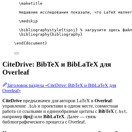
\maketitle
Недавние исследования показали, что LaTeX являет
\medskip
\bibliographystyle
{tipsj} 
% загрузите здесь файл
\bibliography
{bibliography}
\end
{
document
}
CiteDrive: BibTeX и BibLaTeX для
Overleaf
Заголовок раздела «CiteDrive: BibTeX и BibLaTeX для
Overleaf»
CiteDrive
предназначен для авторов LaTeX в
Overleaf
:
управление
и проектами в одном месте, совместная
.bib
работа со ссылками и единообразные цитаты с
BibTeX
(
,
.bst
например
tipsj
) или
BibLaTeX
. Далее — связь
библиографического процесса с Overleaf.