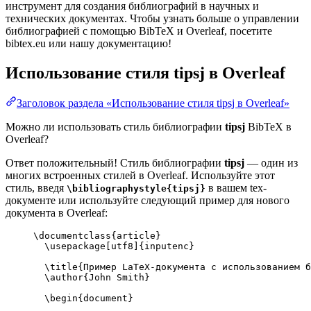
инструмент для создания библиографий в научных и
технических документах. Чтобы узнать больше о управлении
библиографией с помощью BibTeX и Overleaf, посетите
bibtex.eu или нашу документацию!
Использование стиля
tipsj
в Overleaf
Заголовок раздела «Использование стиля tipsj в Overleaf»
Можно ли использовать стиль библиографии
tipsj
BibTeX в
Overleaf?
Ответ положительный! Стиль библиографии
tipsj
— один из
многих встроенных стилей в Overleaf. Используйте этот
стиль, введя
в вашем tex-
\bibliographystyle{tipsj}
документе или используйте следующий пример для нового
документа в Overleaf:
\documentclass
{
article
}
\usepackage
[
utf8
]{
inputenc
}
\title
{Пример LaTeX-документа с использованием б
\author
{John Smith}
\begin
{
document
}