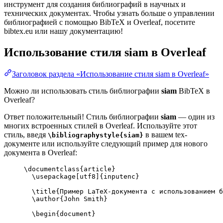
инструмент для создания библиографий в научных и
технических документах. Чтобы узнать больше о управлении
библиографией с помощью BibTeX и Overleaf, посетите
bibtex.eu или нашу документацию!
Использование стиля
siam
в Overleaf
Заголовок раздела «Использование стиля siam в Overleaf»
Можно ли использовать стиль библиографии
siam
BibTeX в
Overleaf?
Ответ положительный! Стиль библиографии
siam
— один из
многих встроенных стилей в Overleaf. Используйте этот
стиль, введя
в вашем tex-
\bibliographystyle{siam}
документе или используйте следующий пример для нового
документа в Overleaf:
\documentclass
{
article
}
\usepackage
[
utf8
]{
inputenc
}
\title
{Пример LaTeX-документа с использованием б
\author
{John Smith}
\begin
{
document
}