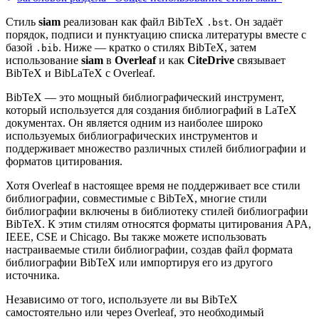
Стиль
siam
реализован как файл BibTeX
. Он задаёт
.bst
порядок, подписи и пунктуацию списка литературы вместе с
базой
. Ниже — кратко о стилях BibTeX, затем
.bib
использование
siam
в
Overleaf
и как
CiteDrive
связывает
BibTeX и BibLaTeX с Overleaf.
BibTeX — это мощный библиографический инструмент,
который используется для создания библиографий в LaTeX
документах. Он является одним из наиболее широко
используемых библиографических инструментов и
поддерживает множество различных стилей библиографии и
форматов цитирования.
Хотя Overleaf в настоящее время не поддерживает все стили
библиографии, совместимые с BibTeX, многие стили
библиографии включены в библиотеку стилей библиографии
BibTeX. К этим стилям относятся форматы цитирования APA,
IEEE, CSE и Chicago. Вы также можете использовать
настраиваемые стили библиографии, создав файл формата
библиографии BibTeX или импортируя его из другого
источника.
Независимо от того, используете ли вы BibTeX
самостоятельно или через Overleaf, это необходимый