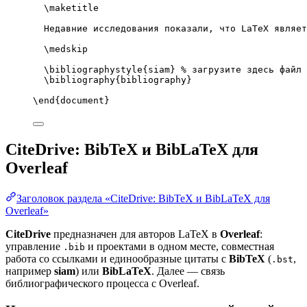
\maketitle
Недавние исследования показали, что LaTeX являет
\medskip
\bibliographystyle
{siam} 
% загрузите здесь файл 
\bibliography
{bibliography}
\end
{
document
}
CiteDrive: BibTeX и BibLaTeX для
Overleaf
Заголовок раздела «CiteDrive: BibTeX и BibLaTeX для
Overleaf»
CiteDrive
предназначен для авторов LaTeX в
Overleaf
:
управление
и проектами в одном месте, совместная
.bib
работа со ссылками и единообразные цитаты с
BibTeX
(
,
.bst
например
siam
) или
BibLaTeX
. Далее — связь
библиографического процесса с Overleaf.