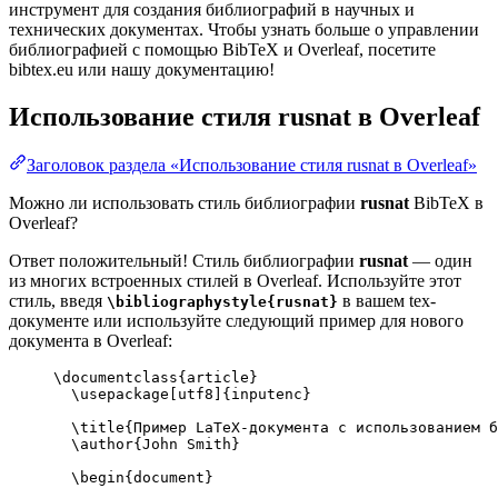
инструмент для создания библиографий в научных и
технических документах. Чтобы узнать больше о управлении
библиографией с помощью BibTeX и Overleaf, посетите
bibtex.eu или нашу документацию!
Использование стиля
rusnat
в Overleaf
Заголовок раздела «Использование стиля rusnat в Overleaf»
Можно ли использовать стиль библиографии
rusnat
BibTeX в
Overleaf?
Ответ положительный! Стиль библиографии
rusnat
— один
из многих встроенных стилей в Overleaf. Используйте этот
стиль, введя
в вашем tex-
\bibliographystyle{rusnat}
документе или используйте следующий пример для нового
документа в Overleaf:
\documentclass
{
article
}
\usepackage
[
utf8
]{
inputenc
}
\title
{Пример LaTeX-документа с использованием б
\author
{John Smith}
\begin
{
document
}