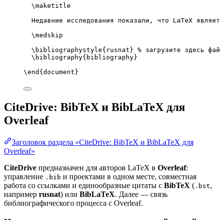
\maketitle
Недавние исследования показали, что LaTeX являет
\medskip
\bibliographystyle
{rusnat} 
% загрузите здесь фай
\bibliography
{bibliography}
\end
{
document
}
CiteDrive: BibTeX и BibLaTeX для
Overleaf
Заголовок раздела «CiteDrive: BibTeX и BibLaTeX для
Overleaf»
CiteDrive
предназначен для авторов LaTeX в
Overleaf
:
управление
и проектами в одном месте, совместная
.bib
работа со ссылками и единообразные цитаты с
BibTeX
(
,
.bst
например
rusnat
) или
BibLaTeX
. Далее — связь
библиографического процесса с Overleaf.