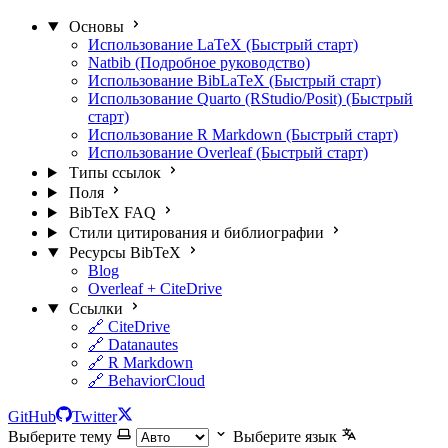
Основы
Использование LaTeX (Быстрый старт)
Natbib (Подробное руководство)
Использование BibLaTeX (Быстрый старт)
Использование Quarto (RStudio/Posit) (Быстрый
старт)
Использование R Markdown (Быстрый старт)
Использование Overleaf (Быстрый старт)
Типы ссылок
Поля
BibTeX FAQ
Стили цитирования и библиографии
Ресурсы BibTeX
Blog
Overleaf + CiteDrive
Ссылки
🔗 CiteDrive
🔗 Datanautes
🔗 R Markdown
🔗 BehaviorCloud
GitHub
Twitter
Выберите тему
Выберите язык