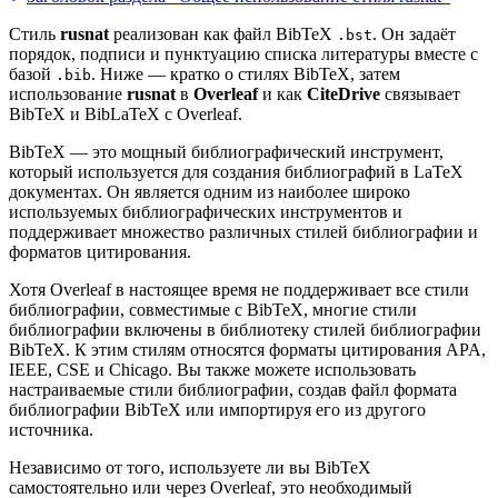
Стиль
rusnat
реализован как файл BibTeX
. Он задаёт
.bst
порядок, подписи и пунктуацию списка литературы вместе с
базой
. Ниже — кратко о стилях BibTeX, затем
.bib
использование
rusnat
в
Overleaf
и как
CiteDrive
связывает
BibTeX и BibLaTeX с Overleaf.
BibTeX — это мощный библиографический инструмент,
который используется для создания библиографий в LaTeX
документах. Он является одним из наиболее широко
используемых библиографических инструментов и
поддерживает множество различных стилей библиографии и
форматов цитирования.
Хотя Overleaf в настоящее время не поддерживает все стили
библиографии, совместимые с BibTeX, многие стили
библиографии включены в библиотеку стилей библиографии
BibTeX. К этим стилям относятся форматы цитирования APA,
IEEE, CSE и Chicago. Вы также можете использовать
настраиваемые стили библиографии, создав файл формата
библиографии BibTeX или импортируя его из другого
источника.
Независимо от того, используете ли вы BibTeX
самостоятельно или через Overleaf, это необходимый