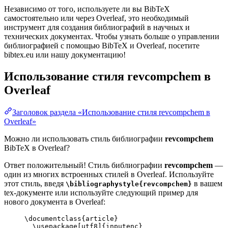
Независимо от того, используете ли вы BibTeX
самостоятельно или через Overleaf, это необходимый
инструмент для создания библиографий в научных и
технических документах. Чтобы узнать больше о управлении
библиографией с помощью BibTeX и Overleaf, посетите
bibtex.eu или нашу документацию!
Использование стиля
revcompchem
в
Overleaf
Заголовок раздела «Использование стиля revcompchem в
Overleaf»
Можно ли использовать стиль библиографии
revcompchem
BibTeX в Overleaf?
Ответ положительный! Стиль библиографии
revcompchem
—
один из многих встроенных стилей в Overleaf. Используйте
этот стиль, введя
в вашем
\bibliographystyle{revcompchem}
tex-документе или используйте следующий пример для
нового документа в Overleaf:
\documentclass
{
article
}
\usepackage
[
utf8
]{
inputenc
}