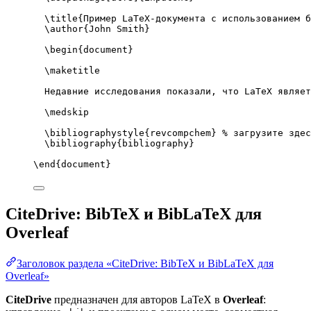
\title
{Пример LaTeX-документа с использованием 
\author
{John Smith}
\begin
{
document
}
\maketitle
Недавние исследования показали, что LaTeX являет
\medskip
\bibliographystyle
{revcompchem} 
% загрузите здес
\bibliography
{bibliography}
\end
{
document
}
CiteDrive: BibTeX и BibLaTeX для
Overleaf
Заголовок раздела «CiteDrive: BibTeX и BibLaTeX для
Overleaf»
CiteDrive
предназначен для авторов LaTeX в
Overleaf
: