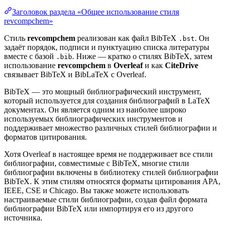
Заголовок раздела «Общее использование стиля
revcompchem»
Стиль
revcompchem
реализован как файл BibTeX
. Он
.bst
задаёт порядок, подписи и пунктуацию списка литературы
вместе с базой
. Ниже — кратко о стилях BibTeX, затем
.bib
использование
revcompchem
в
Overleaf
и как
CiteDrive
связывает BibTeX и BibLaTeX с Overleaf.
BibTeX — это мощный библиографический инструмент,
который используется для создания библиографий в LaTeX
документах. Он является одним из наиболее широко
используемых библиографических инструментов и
поддерживает множество различных стилей библиографии и
форматов цитирования.
Хотя Overleaf в настоящее время не поддерживает все стили
библиографии, совместимые с BibTeX, многие стили
библиографии включены в библиотеку стилей библиографии
BibTeX. К этим стилям относятся форматы цитирования APA,
IEEE, CSE и Chicago. Вы также можете использовать
настраиваемые стили библиографии, создав файл формата
библиографии BibTeX или импортируя его из другого
источника.