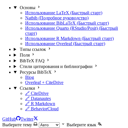
Основы
Использование LaTeX (Быстрый старт)
Natbib (Подробное руководство)
Использование BibLaTeX (Быстрый старт)
Использование Quarto (RStudio/Posit) (Быстрый
старт)
Использование R Markdown (Быстрый старт)
Использование Overleaf (Быстрый старт)
Типы ссылок
Поля
BibTeX FAQ
Стили цитирования и библиографии
Ресурсы BibTeX
Blog
Overleaf + CiteDrive
Ссылки
🔗 CiteDrive
🔗 Datanautes
🔗 R Markdown
🔗 BehaviorCloud
GitHub
Twitter
Выберите тему
Выберите язык