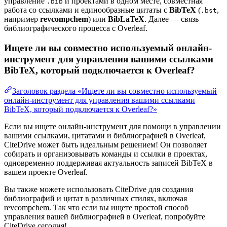
управление
и проектами в одном месте, совместная
.bib
работа со ссылками и единообразные цитаты с
BibTeX
(
,
.bst
например
revcompchem
) или
BibLaTeX
. Далее — связь
библиографического процесса с Overleaf.
Ищете ли вы совместно используемый онлайн-
инструмент для управления вашими ссылками
BibTeX, который подключается к Overleaf?
Заголовок раздела «Ищете ли вы совместно используемый
онлайн-инструмент для управления вашими ссылками
BibTeX, который подключается к Overleaf?»
Если вы ищете онлайн-инструмент для помощи в управлении
вашими ссылками, цитатами и библиографией в Overleaf,
CiteDrive может быть идеальным решением! Он позволяет
собирать и организовывать команды и ссылки в проектах,
одновременно поддерживая актуальность записей BibTeX в
вашем проекте Overleaf.
Вы также можете использовать CiteDrive для создания
библиографий и цитат в различных стилях, включая
revcompchem. Так что если вы ищете простой способ
управления вашей библиографией в Overleaf, попробуйте
CiteDrive сегодня!