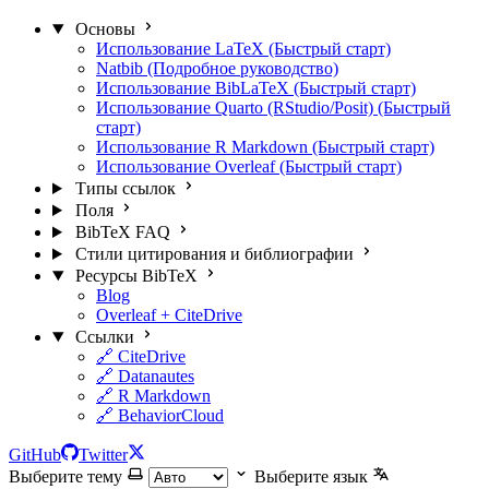
Основы
Использование LaTeX (Быстрый старт)
Natbib (Подробное руководство)
Использование BibLaTeX (Быстрый старт)
Использование Quarto (RStudio/Posit) (Быстрый
старт)
Использование R Markdown (Быстрый старт)
Использование Overleaf (Быстрый старт)
Типы ссылок
Поля
BibTeX FAQ
Стили цитирования и библиографии
Ресурсы BibTeX
Blog
Overleaf + CiteDrive
Ссылки
🔗 CiteDrive
🔗 Datanautes
🔗 R Markdown
🔗 BehaviorCloud
GitHub
Twitter
Выберите тему
Выберите язык