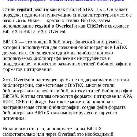
Стиль
regstud
реализован как файл BibTeX
. Он задаёт
.bst
порядок, подписи и пунктуацию списка литературы вместе с
базой
. Ниже — кратко о стилях BibTeX, затем
.bib
использование
regstud
в
Overleaf
и как
CiteDrive
связывает
BibTeX и BibLaTeX с Overleaf.
BibTeX — это мощный библиографический инструмент,
который используется для создания библиографий в LaTeX
документах. Он является одним из наиболее широко
используемых библиографических инструментов и
поддерживает множество различных стилей библиографии и
форматов цитирования.
Хотя Overleaf в настоящее время не поддерживает все стили
библиографии, совместимые с BibTeX, многие стили
библиографии включены в библиотеку стилей библиографии
BibTeX. К этим стилям относятся форматы цитирования APA,
IEEE, CSE и Chicago. Вы также можете использовать
настраиваемые стили библиографии, создав файл формата
библиографии BibTeX или импортируя его из другого
источника.
Независимо от того, используете ли вы BibTeX
самостоятельно или через Overleaf, это необходимый