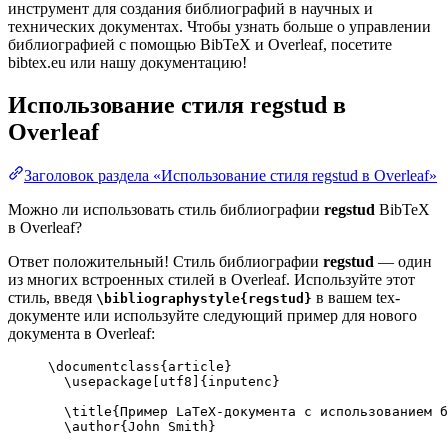
инструмент для создания библиографий в научных и
технических документах. Чтобы узнать больше о управлении
библиографией с помощью BibTeX и Overleaf, посетите
bibtex.eu или нашу документацию!
Использование стиля
regstud
в
Overleaf
Заголовок раздела «Использование стиля regstud в Overleaf»
Можно ли использовать стиль библиографии
regstud
BibTeX
в Overleaf?
Ответ положительный! Стиль библиографии
regstud
— один
из многих встроенных стилей в Overleaf. Используйте этот
стиль, введя
в вашем tex-
\bibliographystyle{regstud}
документе или используйте следующий пример для нового
документа в Overleaf:
\documentclass
{
article
}
\usepackage
[
utf8
]{
inputenc
}
\title
{Пример LaTeX-документа с использованием б
\author
{John Smith}