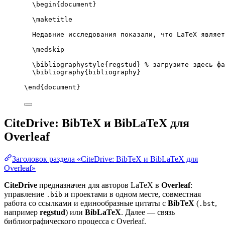
\begin
{
document
}
\maketitle
Недавние исследования показали, что LaTeX являет
\medskip
\bibliographystyle
{regstud} 
% загрузите здесь фа
\bibliography
{bibliography}
\end
{
document
}
CiteDrive: BibTeX и BibLaTeX для
Overleaf
Заголовок раздела «CiteDrive: BibTeX и BibLaTeX для
Overleaf»
CiteDrive
предназначен для авторов LaTeX в
Overleaf
:
управление
и проектами в одном месте, совместная
.bib
работа со ссылками и единообразные цитаты с
BibTeX
(
,
.bst
например
regstud
) или
BibLaTeX
. Далее — связь
библиографического процесса с Overleaf.