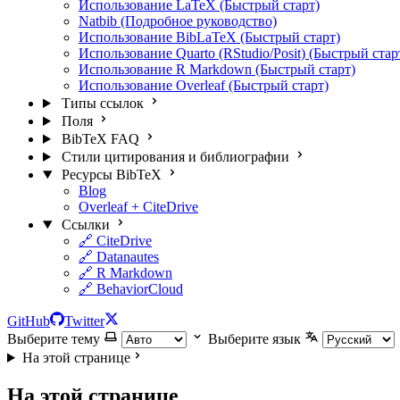
Использование LaTeX (Быстрый старт)
Natbib (Подробное руководство)
Использование BibLaTeX (Быстрый старт)
Использование Quarto (RStudio/Posit) (Быстрый стар
Использование R Markdown (Быстрый старт)
Использование Overleaf (Быстрый старт)
Типы ссылок
Поля
BibTeX FAQ
Стили цитирования и библиографии
Ресурсы BibTeX
Blog
Overleaf + CiteDrive
Ссылки
🔗 CiteDrive
🔗 Datanautes
🔗 R Markdown
🔗 BehaviorCloud
GitHub
Twitter
Выберите тему
Выберите язык
На этой странице
На этой странице