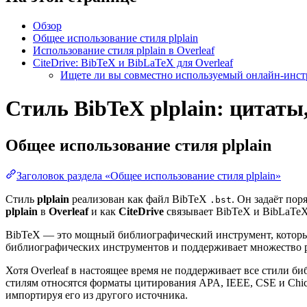
Обзор
Общее использование стиля plplain
Использование стиля plplain в Overleaf
CiteDrive: BibTeX и BibLaTeX для Overleaf
Ищете ли вы совместно используемый онлайн-инстр
Стиль BibTeX plplain: цитаты
Общее использование стиля
plplain
Заголовок раздела «Общее использование стиля plplain»
Стиль
plplain
реализован как файл BibTeX
. Он задаёт по
.bst
plplain
в
Overleaf
и как
CiteDrive
связывает BibTeX и BibLaTeX 
BibTeX — это мощный библиографический инструмент, который
библиографических инструментов и поддерживает множество 
Хотя Overleaf в настоящее время не поддерживает все стили 
стилям относятся форматы цитирования APA, IEEE, CSE и Chi
импортируя его из другого источника.