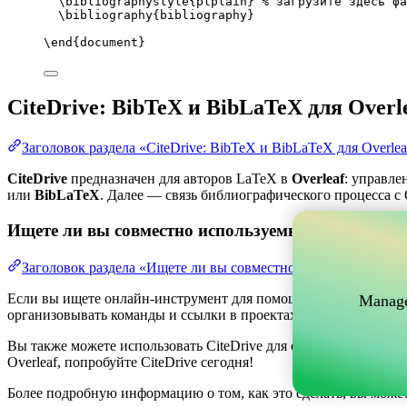
\bibliographystyle
{plplain} 
% загрузите здесь фа
\bibliography
{bibliography}
\end
{
document
}
CiteDrive: BibTeX и BibLaTeX для Overl
Заголовок раздела «CiteDrive: BibTeX и BibLaTeX для Overlea
CiteDrive
предназначен для авторов LaTeX в
Overleaf
: управле
или
BibLaTeX
. Далее — связь библиографического процесса с O
Ищете ли вы совместно используемый онлайн-инс
Заголовок раздела «Ищете ли вы совместно используемый о
Если вы ищете онлайн-инструмент для помощи в управлении ва
Manage
организовывать команды и ссылки в проектах, одновременно по
Вы также можете использовать CiteDrive для создания библиог
Overleaf, попробуйте CiteDrive сегодня!
Более подробную информацию о том, как это сделать, вы може