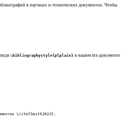
 библиографий в научных и технических документах. Чтобы
введя
в вашем tex-документе
\bibliographystyle{plplain}
ментов 
\cite
{
Smith2023
}.