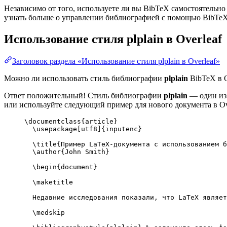
Независимо от того, используете ли вы BibTeX самостоятельно
узнать больше о управлении библиографией с помощью BibTeX и
Использование стиля
plplain
в Overleaf
Заголовок раздела «Использование стиля plplain в Overleaf»
Можно ли использовать стиль библиографии
plplain
BibTeX в O
Ответ положительный! Стиль библиографии
plplain
— один из 
или используйте следующий пример для нового документа в Ove
\documentclass
{
article
}
\usepackage
[
utf8
]{
inputenc
}
\title
{Пример LaTeX-документа с использованием б
\author
{John Smith}
\begin
{
document
}
\maketitle
Недавние исследования показали, что LaTeX являет
\medskip