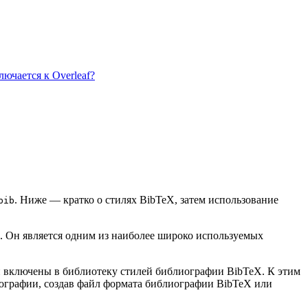
ючается к Overleaf?
. Ниже — кратко о стилях BibTeX, затем использование
bib
. Он является одним из наиболее широко используемых
ии включены в библиотеку стилей библиографии BibTeX. К этим
иографии, создав файл формата библиографии BibTeX или