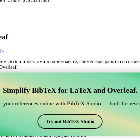
йл стиля plplain.bst
eaf
f»
ние
и проектами в одном месте, совместная работа со ссыл
.bib
verleaf.
трумент для управления вашими ссылками BibTeX,
Simplify BibTeX for LaTeX and Overleaf.
нлайн-инструмент для управления вашими ссылками BibTeX, кото
шими ссылками, цитатами и библиографией в Overleaf, CiteDri
 your references online with BibTeX Studio — built for resea
ддерживая актуальность записей BibTeX в вашем проекте Overle
рафий и цитат в различных стилях, включая plplain. Так что ес
Try out BibTeX Studio
те найти в нашей онлайн документации.