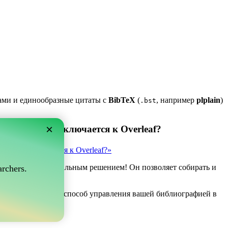
ками и единообразные цитаты с
BibTeX
(
, например
plplain
)
.bst
×
 который подключается к Overleaf?
рый подключается к Overleaf?»
ve может быть идеальным решением! Он позволяет собирать и
rchers.
af.
ли вы ищете простой способ управления вашей библиографией в