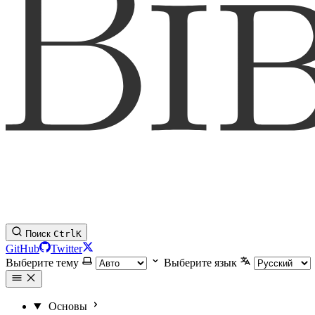
Поиск
Ctrl
K
GitHub
Twitter
Выберите тему
Выберите язык
Основы