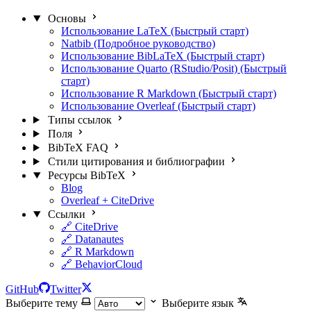
Основы
Использование LaTeX (Быстрый старт)
Natbib (Подробное руководство)
Использование BibLaTeX (Быстрый старт)
Использование Quarto (RStudio/Posit) (Быстрый
старт)
Использование R Markdown (Быстрый старт)
Использование Overleaf (Быстрый старт)
Типы ссылок
Поля
BibTeX FAQ
Стили цитирования и библиографии
Ресурсы BibTeX
Blog
Overleaf + CiteDrive
Ссылки
🔗 CiteDrive
🔗 Datanautes
🔗 R Markdown
🔗 BehaviorCloud
GitHub
Twitter
Выберите тему
Выберите язык