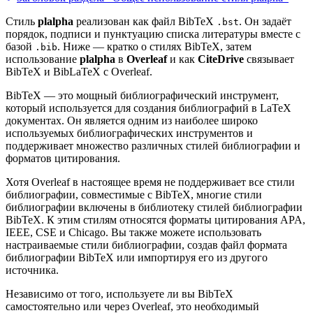
Стиль
plalpha
реализован как файл BibTeX
. Он задаёт
.bst
порядок, подписи и пунктуацию списка литературы вместе с
базой
. Ниже — кратко о стилях BibTeX, затем
.bib
использование
plalpha
в
Overleaf
и как
CiteDrive
связывает
BibTeX и BibLaTeX с Overleaf.
BibTeX — это мощный библиографический инструмент,
который используется для создания библиографий в LaTeX
документах. Он является одним из наиболее широко
используемых библиографических инструментов и
поддерживает множество различных стилей библиографии и
форматов цитирования.
Хотя Overleaf в настоящее время не поддерживает все стили
библиографии, совместимые с BibTeX, многие стили
библиографии включены в библиотеку стилей библиографии
BibTeX. К этим стилям относятся форматы цитирования APA,
IEEE, CSE и Chicago. Вы также можете использовать
настраиваемые стили библиографии, создав файл формата
библиографии BibTeX или импортируя его из другого
источника.
Независимо от того, используете ли вы BibTeX
самостоятельно или через Overleaf, это необходимый