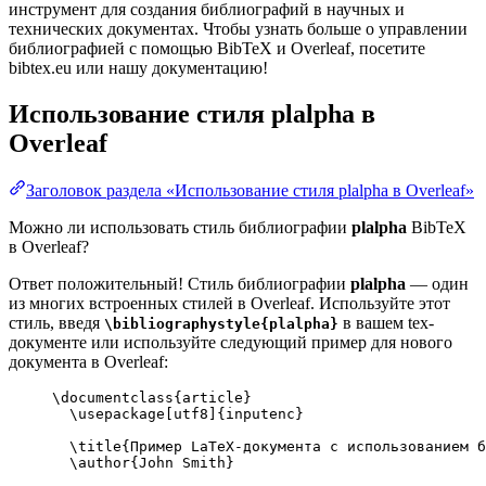
инструмент для создания библиографий в научных и
технических документах. Чтобы узнать больше о управлении
библиографией с помощью BibTeX и Overleaf, посетите
bibtex.eu или нашу документацию!
Использование стиля
plalpha
в
Overleaf
Заголовок раздела «Использование стиля plalpha в Overleaf»
Можно ли использовать стиль библиографии
plalpha
BibTeX
в Overleaf?
Ответ положительный! Стиль библиографии
plalpha
— один
из многих встроенных стилей в Overleaf. Используйте этот
стиль, введя
в вашем tex-
\bibliographystyle{plalpha}
документе или используйте следующий пример для нового
документа в Overleaf:
\documentclass
{
article
}
\usepackage
[
utf8
]{
inputenc
}
\title
{Пример LaTeX-документа с использованием б
\author
{John Smith}