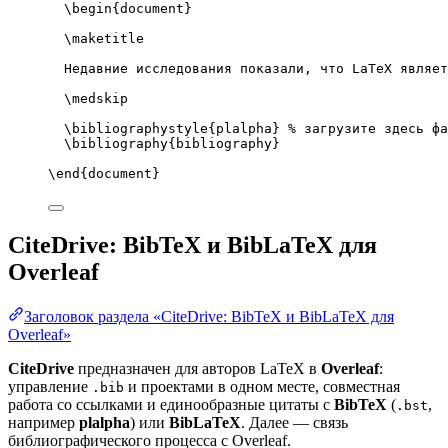
\begin
{
document
}
\maketitle
Недавние исследования показали, что LaTeX являет
\medskip
\bibliographystyle
{plalpha} 
% загрузите здесь фа
\bibliography
{bibliography}
\end
{
document
}
CiteDrive: BibTeX и BibLaTeX для
Overleaf
Заголовок раздела «CiteDrive: BibTeX и BibLaTeX для
Overleaf»
CiteDrive
предназначен для авторов LaTeX в
Overleaf
:
управление
и проектами в одном месте, совместная
.bib
работа со ссылками и единообразные цитаты с
BibTeX
(
,
.bst
например
plalpha
) или
BibLaTeX
. Далее — связь
библиографического процесса с Overleaf.