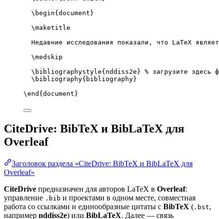
\begin
{
document
}
\maketitle
Недавние исследования показали, что LaTeX являет
\medskip
\bibliographystyle
{nddiss2e} 
% загрузите здесь ф
\bibliography
{bibliography}
\end
{
document
}
CiteDrive: BibTeX и BibLaTeX для
Overleaf
Заголовок раздела «CiteDrive: BibTeX и BibLaTeX для
Overleaf»
CiteDrive
предназначен для авторов LaTeX в
Overleaf
:
управление
и проектами в одном месте, совместная
.bib
работа со ссылками и единообразные цитаты с
BibTeX
(
,
.bst
например
nddiss2e
) или
BibLaTeX
. Далее — связь