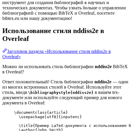
инструмент для создания библиографий в научных и
технических документах. Чтобы узнать больше о управлении
библиографией с помощью BibTeX и Overleaf, посетите
bibtex.eu или нашу документацию!
Использование стиля
nddiss2e
в
Overleaf
Заголовок раздела «Использование стиля nddiss2e в
Overleaf»
Можно ли использовать стиль библиографии
nddiss2e
BibTeX
в Overleaf?
Ответ положительный! Стиль библиографии
nddiss2e
— один
из многих встроенных стилей в Overleaf. Используйте этот
стиль, введя
в вашем tex-
\bibliographystyle{nddiss2e}
документе или используйте следующий пример для нового
документа в Overleaf:
\documentclass
{
article
}
\usepackage
[
utf8
]{
inputenc
}
\title
{Пример LaTeX-документа с использованием б
\author
{John Smith}