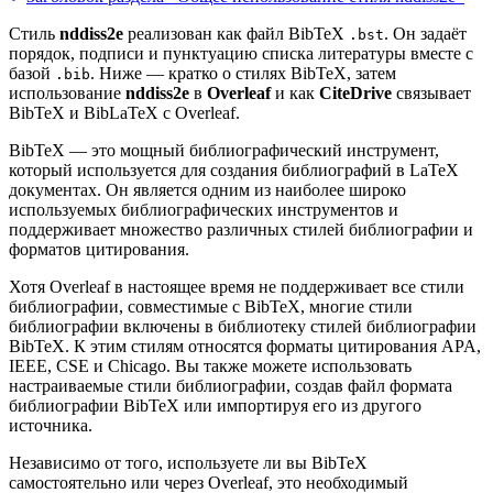
Стиль
nddiss2e
реализован как файл BibTeX
. Он задаёт
.bst
порядок, подписи и пунктуацию списка литературы вместе с
базой
. Ниже — кратко о стилях BibTeX, затем
.bib
использование
nddiss2e
в
Overleaf
и как
CiteDrive
связывает
BibTeX и BibLaTeX с Overleaf.
BibTeX — это мощный библиографический инструмент,
который используется для создания библиографий в LaTeX
документах. Он является одним из наиболее широко
используемых библиографических инструментов и
поддерживает множество различных стилей библиографии и
форматов цитирования.
Хотя Overleaf в настоящее время не поддерживает все стили
библиографии, совместимые с BibTeX, многие стили
библиографии включены в библиотеку стилей библиографии
BibTeX. К этим стилям относятся форматы цитирования APA,
IEEE, CSE и Chicago. Вы также можете использовать
настраиваемые стили библиографии, создав файл формата
библиографии BibTeX или импортируя его из другого
источника.
Независимо от того, используете ли вы BibTeX
самостоятельно или через Overleaf, это необходимый