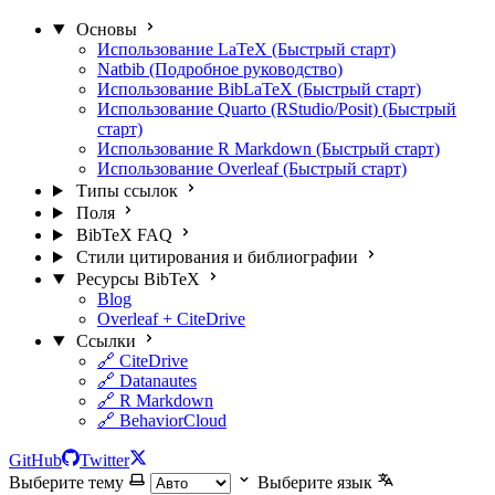
Основы
Использование LaTeX (Быстрый старт)
Natbib (Подробное руководство)
Использование BibLaTeX (Быстрый старт)
Использование Quarto (RStudio/Posit) (Быстрый
старт)
Использование R Markdown (Быстрый старт)
Использование Overleaf (Быстрый старт)
Типы ссылок
Поля
BibTeX FAQ
Стили цитирования и библиографии
Ресурсы BibTeX
Blog
Overleaf + CiteDrive
Ссылки
🔗 CiteDrive
🔗 Datanautes
🔗 R Markdown
🔗 BehaviorCloud
GitHub
Twitter
Выберите тему
Выберите язык