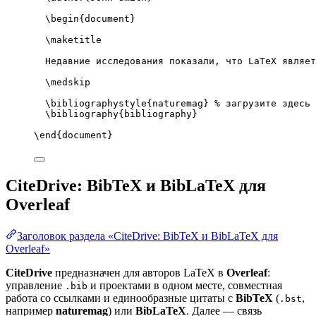
\begin
{
document
}
\maketitle
Недавние исследования показали, что LaTeX являет
\medskip
\bibliographystyle
{naturemag} 
% загрузите здесь 
\bibliography
{bibliography}
\end
{
document
}
CiteDrive: BibTeX и BibLaTeX для
Overleaf
Заголовок раздела «CiteDrive: BibTeX и BibLaTeX для
Overleaf»
CiteDrive
предназначен для авторов LaTeX в
Overleaf
:
управление
и проектами в одном месте, совместная
.bib
работа со ссылками и единообразные цитаты с
BibTeX
(
,
.bst
например
naturemag
) или
BibLaTeX
. Далее — связь