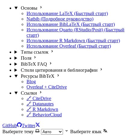
Основы
Использование LaTeX (Быстрый старт)
Natbib (Подробное руководство)
Использование BibLaTeX (Быстрый старт)
Использование Quarto (RStudio/Posit) (Быстрый
старт)
Использование R Markdown (Быстрый старт)
Использование Overleaf (Быстрый старт)
Типы ссылок
Поля
BibTeX FAQ
Стили цитирования и библиографии
Ресурсы BibTeX
Blog
Overleaf + CiteDrive
Ссылки
🔗 CiteDrive
🔗 Datanautes
🔗 R Markdown
🔗 BehaviorCloud
GitHub
Twitter
Выберите тему
Выберите язык