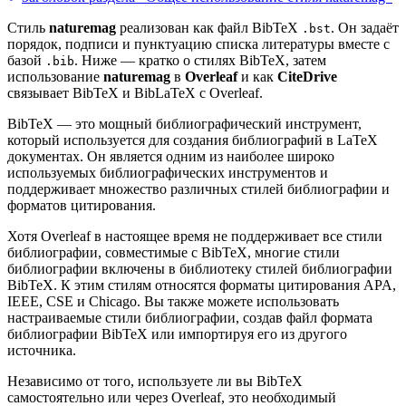
Стиль
naturemag
реализован как файл BibTeX
. Он задаёт
.bst
порядок, подписи и пунктуацию списка литературы вместе с
базой
. Ниже — кратко о стилях BibTeX, затем
.bib
использование
naturemag
в
Overleaf
и как
CiteDrive
связывает BibTeX и BibLaTeX с Overleaf.
BibTeX — это мощный библиографический инструмент,
который используется для создания библиографий в LaTeX
документах. Он является одним из наиболее широко
используемых библиографических инструментов и
поддерживает множество различных стилей библиографии и
форматов цитирования.
Хотя Overleaf в настоящее время не поддерживает все стили
библиографии, совместимые с BibTeX, многие стили
библиографии включены в библиотеку стилей библиографии
BibTeX. К этим стилям относятся форматы цитирования APA,
IEEE, CSE и Chicago. Вы также можете использовать
настраиваемые стили библиографии, создав файл формата
библиографии BibTeX или импортируя его из другого
источника.
Независимо от того, используете ли вы BibTeX
самостоятельно или через Overleaf, это необходимый