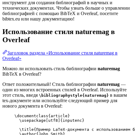
инструмент для создания библиографий в научных и
технических документах. Чтобы узнать больше о управлении
библиографией с помощью BibTeX и Overleaf, посетите
bibtex.eu или нашу документацию!
Использование стиля
naturemag
в
Overleaf
Заголовок раздела «Использование стиля naturemag в
Overleaf»
Можно ли использовать стиль библиографии
naturemag
BibTeX в Overleaf?
Ответ положительный! Стиль библиографии
naturemag
—
один из многих встроенных стилей в Overleaf. Используйте
этот стиль, введя
в вашем
\bibliographystyle{naturemag}
tex-документе или используйте следующий пример для
нового документа в Overleaf:
\documentclass
{
article
}
\usepackage
[
utf8
]{
inputenc
}
\title
{Пример LaTeX-документа с использованием б
\author
{John Smith}