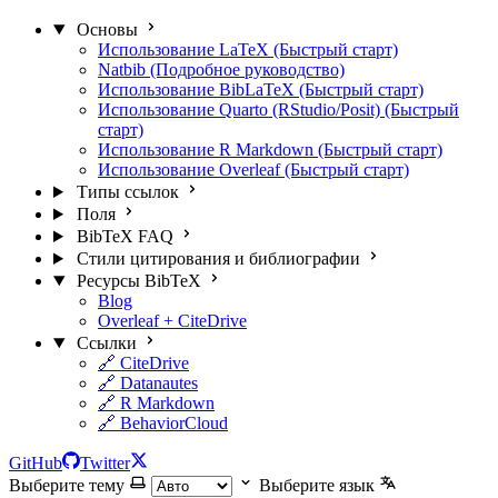
Основы
Использование LaTeX (Быстрый старт)
Natbib (Подробное руководство)
Использование BibLaTeX (Быстрый старт)
Использование Quarto (RStudio/Posit) (Быстрый
старт)
Использование R Markdown (Быстрый старт)
Использование Overleaf (Быстрый старт)
Типы ссылок
Поля
BibTeX FAQ
Стили цитирования и библиографии
Ресурсы BibTeX
Blog
Overleaf + CiteDrive
Ссылки
🔗 CiteDrive
🔗 Datanautes
🔗 R Markdown
🔗 BehaviorCloud
GitHub
Twitter
Выберите тему
Выберите язык