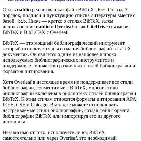
Стиль
natdin
реализован как файл BibTeX
. Он задаёт
.bst
порядок, подписи и пунктуацию списка литературы вместе с
базой
. Ниже — кратко о стилях BibTeX, затем
.bib
использование
natdin
в
Overleaf
и как
CiteDrive
связывает
BibTeX и BibLaTeX с Overleaf.
BibTeX — это мощный библиографический инструмент,
который используется для создания библиографий в LaTeX
документах. Он является одним из наиболее широко
используемых библиографических инструментов и
поддерживает множество различных стилей библиографии и
форматов цитирования.
Хотя Overleaf в настоящее время не поддерживает все стили
библиографии, совместимые с BibTeX, многие стили
библиографии включены в библиотеку стилей библиографии
BibTeX. К этим стилям относятся форматы цитирования APA,
IEEE, CSE и Chicago. Вы также можете использовать
настраиваемые стили библиографии, создав файл формата
библиографии BibTeX или импортируя его из другого
источника.
Независимо от того, используете ли вы BibTeX
самостоятельно или через Overleaf, это необходимый