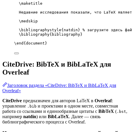
\maketitle
Недавние исследования показали, что LaTeX являет
\medskip
\bibliographystyle
{natdin} 
% загрузите здесь фай
\bibliography
{bibliography}
\end
{
document
}
CiteDrive: BibTeX и BibLaTeX для
Overleaf
Заголовок раздела «CiteDrive: BibTeX и BibLaTeX для
Overleaf»
CiteDrive
предназначен для авторов LaTeX в
Overleaf
:
управление
и проектами в одном месте, совместная
.bib
работа со ссылками и единообразные цитаты с
BibTeX
(
,
.bst
например
natdin
) или
BibLaTeX
. Далее — связь
библиографического процесса с Overleaf.