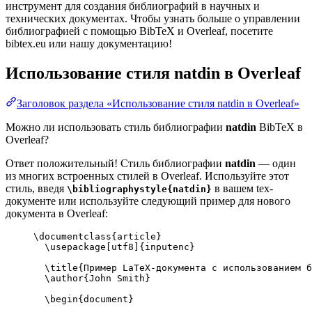
инструмент для создания библиографий в научных и
технических документах. Чтобы узнать больше о управлении
библиографией с помощью BibTeX и Overleaf, посетите
bibtex.eu или нашу документацию!
Использование стиля
natdin
в Overleaf
Заголовок раздела «Использование стиля natdin в Overleaf»
Можно ли использовать стиль библиографии
natdin
BibTeX в
Overleaf?
Ответ положительный! Стиль библиографии
natdin
— один
из многих встроенных стилей в Overleaf. Используйте этот
стиль, введя
в вашем tex-
\bibliographystyle{natdin}
документе или используйте следующий пример для нового
документа в Overleaf:
\documentclass
{
article
}
\usepackage
[
utf8
]{
inputenc
}
\title
{Пример LaTeX-документа с использованием б
\author
{John Smith}
\begin
{
document
}