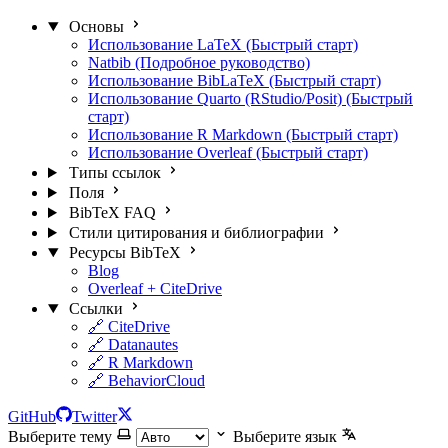
Основы
Использование LaTeX (Быстрый старт)
Natbib (Подробное руководство)
Использование BibLaTeX (Быстрый старт)
Использование Quarto (RStudio/Posit) (Быстрый
старт)
Использование R Markdown (Быстрый старт)
Использование Overleaf (Быстрый старт)
Типы ссылок
Поля
BibTeX FAQ
Стили цитирования и библиографии
Ресурсы BibTeX
Blog
Overleaf + CiteDrive
Ссылки
🔗 CiteDrive
🔗 Datanautes
🔗 R Markdown
🔗 BehaviorCloud
GitHub
Twitter
Выберите тему
Выберите язык