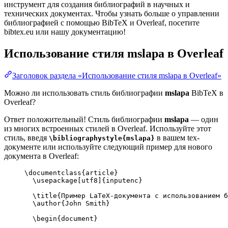
инструмент для создания библиографий в научных и
технических документах. Чтобы узнать больше о управлении
библиографией с помощью BibTeX и Overleaf, посетите
bibtex.eu или нашу документацию!
Использование стиля
mslapa
в Overleaf
Заголовок раздела «Использование стиля mslapa в Overleaf»
Можно ли использовать стиль библиографии
mslapa
BibTeX в
Overleaf?
Ответ положительный! Стиль библиографии
mslapa
— один
из многих встроенных стилей в Overleaf. Используйте этот
стиль, введя
в вашем tex-
\bibliographystyle{mslapa}
документе или используйте следующий пример для нового
документа в Overleaf:
\documentclass
{
article
}
\usepackage
[
utf8
]{
inputenc
}
\title
{Пример LaTeX-документа с использованием б
\author
{John Smith}
\begin
{
document
}