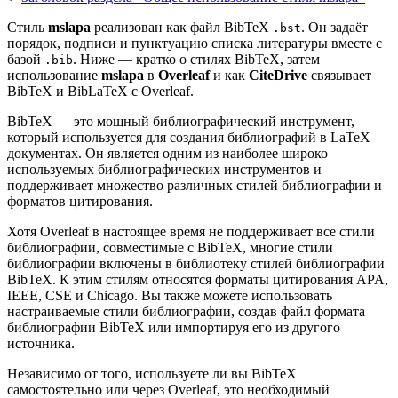
Стиль
mslapa
реализован как файл BibTeX
. Он задаёт
.bst
порядок, подписи и пунктуацию списка литературы вместе с
базой
. Ниже — кратко о стилях BibTeX, затем
.bib
использование
mslapa
в
Overleaf
и как
CiteDrive
связывает
BibTeX и BibLaTeX с Overleaf.
BibTeX — это мощный библиографический инструмент,
который используется для создания библиографий в LaTeX
документах. Он является одним из наиболее широко
используемых библиографических инструментов и
поддерживает множество различных стилей библиографии и
форматов цитирования.
Хотя Overleaf в настоящее время не поддерживает все стили
библиографии, совместимые с BibTeX, многие стили
библиографии включены в библиотеку стилей библиографии
BibTeX. К этим стилям относятся форматы цитирования APA,
IEEE, CSE и Chicago. Вы также можете использовать
настраиваемые стили библиографии, создав файл формата
библиографии BibTeX или импортируя его из другого
источника.
Независимо от того, используете ли вы BibTeX
самостоятельно или через Overleaf, это необходимый