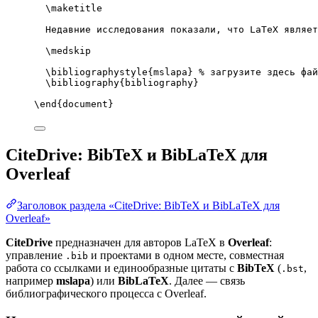
\maketitle
Недавние исследования показали, что LaTeX являет
\medskip
\bibliographystyle
{mslapa} 
% загрузите здесь фай
\bibliography
{bibliography}
\end
{
document
}
CiteDrive: BibTeX и BibLaTeX для
Overleaf
Заголовок раздела «CiteDrive: BibTeX и BibLaTeX для
Overleaf»
CiteDrive
предназначен для авторов LaTeX в
Overleaf
:
управление
и проектами в одном месте, совместная
.bib
работа со ссылками и единообразные цитаты с
BibTeX
(
,
.bst
например
mslapa
) или
BibLaTeX
. Далее — связь
библиографического процесса с Overleaf.