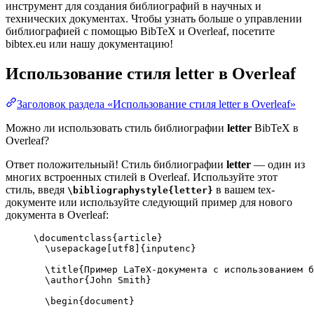
инструмент для создания библиографий в научных и
технических документах. Чтобы узнать больше о управлении
библиографией с помощью BibTeX и Overleaf, посетите
bibtex.eu или нашу документацию!
Использование стиля
letter
в Overleaf
Заголовок раздела «Использование стиля letter в Overleaf»
Можно ли использовать стиль библиографии
letter
BibTeX в
Overleaf?
Ответ положительный! Стиль библиографии
letter
— один из
многих встроенных стилей в Overleaf. Используйте этот
стиль, введя
в вашем tex-
\bibliographystyle{letter}
документе или используйте следующий пример для нового
документа в Overleaf:
\documentclass
{
article
}
\usepackage
[
utf8
]{
inputenc
}
\title
{Пример LaTeX-документа с использованием б
\author
{John Smith}
\begin
{
document
}