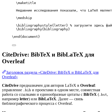
\maketitle
Недавние исследования показали, что LaTeX являет
\medskip
\bibliographystyle
{letter} 
% загрузите здесь фай
\bibliography
{bibliography}
\end
{
document
}
CiteDrive: BibTeX и BibLaTeX для
Overleaf
Заголовок раздела «CiteDrive: BibTeX и BibLaTeX для
Overleaf»
CiteDrive
предназначен для авторов LaTeX в
Overleaf
:
управление
и проектами в одном месте, совместная
.bib
работа со ссылками и единообразные цитаты с
BibTeX
(
,
.bst
например
letter
) или
BibLaTeX
. Далее — связь
библиографического процесса с Overleaf.