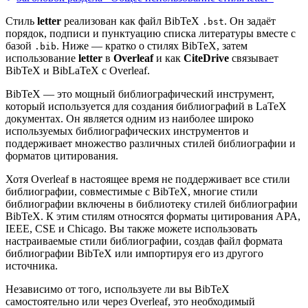
Стиль
letter
реализован как файл BibTeX
. Он задаёт
.bst
порядок, подписи и пунктуацию списка литературы вместе с
базой
. Ниже — кратко о стилях BibTeX, затем
.bib
использование
letter
в
Overleaf
и как
CiteDrive
связывает
BibTeX и BibLaTeX с Overleaf.
BibTeX — это мощный библиографический инструмент,
который используется для создания библиографий в LaTeX
документах. Он является одним из наиболее широко
используемых библиографических инструментов и
поддерживает множество различных стилей библиографии и
форматов цитирования.
Хотя Overleaf в настоящее время не поддерживает все стили
библиографии, совместимые с BibTeX, многие стили
библиографии включены в библиотеку стилей библиографии
BibTeX. К этим стилям относятся форматы цитирования APA,
IEEE, CSE и Chicago. Вы также можете использовать
настраиваемые стили библиографии, создав файл формата
библиографии BibTeX или импортируя его из другого
источника.
Независимо от того, используете ли вы BibTeX
самостоятельно или через Overleaf, это необходимый