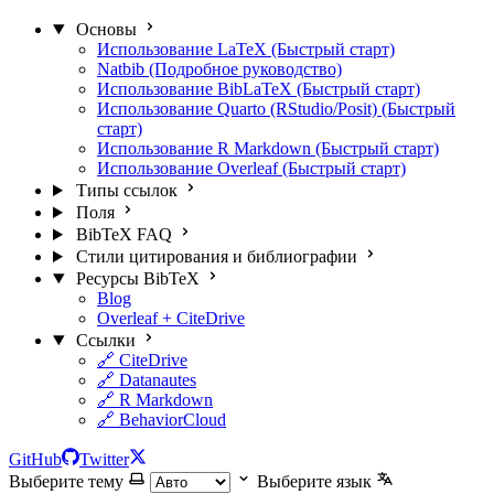
Основы
Использование LaTeX (Быстрый старт)
Natbib (Подробное руководство)
Использование BibLaTeX (Быстрый старт)
Использование Quarto (RStudio/Posit) (Быстрый
старт)
Использование R Markdown (Быстрый старт)
Использование Overleaf (Быстрый старт)
Типы ссылок
Поля
BibTeX FAQ
Стили цитирования и библиографии
Ресурсы BibTeX
Blog
Overleaf + CiteDrive
Ссылки
🔗 CiteDrive
🔗 Datanautes
🔗 R Markdown
🔗 BehaviorCloud
GitHub
Twitter
Выберите тему
Выберите язык