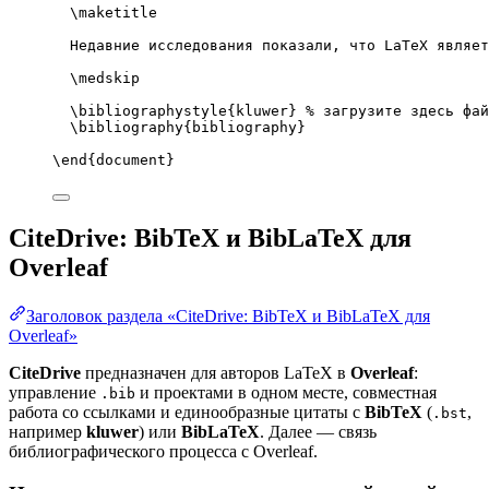
\maketitle
Недавние исследования показали, что LaTeX являет
\medskip
\bibliographystyle
{kluwer} 
% загрузите здесь фай
\bibliography
{bibliography}
\end
{
document
}
CiteDrive: BibTeX и BibLaTeX для
Overleaf
Заголовок раздела «CiteDrive: BibTeX и BibLaTeX для
Overleaf»
CiteDrive
предназначен для авторов LaTeX в
Overleaf
:
управление
и проектами в одном месте, совместная
.bib
работа со ссылками и единообразные цитаты с
BibTeX
(
,
.bst
например
kluwer
) или
BibLaTeX
. Далее — связь
библиографического процесса с Overleaf.