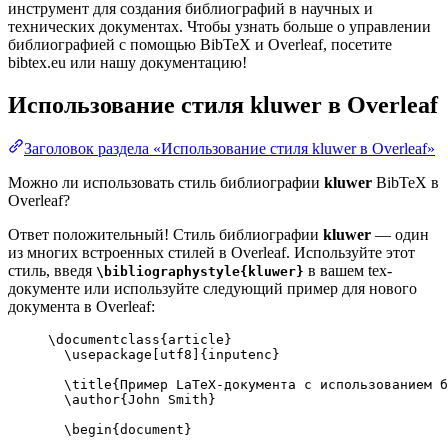
инструмент для создания библиографий в научных и
технических документах. Чтобы узнать больше о управлении
библиографией с помощью BibTeX и Overleaf, посетите
bibtex.eu или нашу документацию!
Использование стиля
kluwer
в Overleaf
Заголовок раздела «Использование стиля kluwer в Overleaf»
Можно ли использовать стиль библиографии
kluwer
BibTeX в
Overleaf?
Ответ положительный! Стиль библиографии
kluwer
— один
из многих встроенных стилей в Overleaf. Используйте этот
стиль, введя
в вашем tex-
\bibliographystyle{kluwer}
документе или используйте следующий пример для нового
документа в Overleaf:
\documentclass
{
article
}
\usepackage
[
utf8
]{
inputenc
}
\title
{Пример LaTeX-документа с использованием б
\author
{John Smith}
\begin
{
document
}