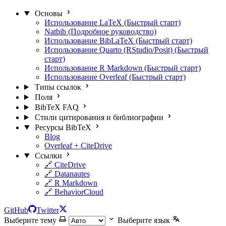
Основы
Использование LaTeX (Быстрый старт)
Natbib (Подробное руководство)
Использование BibLaTeX (Быстрый старт)
Использование Quarto (RStudio/Posit) (Быстрый
старт)
Использование R Markdown (Быстрый старт)
Использование Overleaf (Быстрый старт)
Типы ссылок
Поля
BibTeX FAQ
Стили цитирования и библиографии
Ресурсы BibTeX
Blog
Overleaf + CiteDrive
Ссылки
🔗 CiteDrive
🔗 Datanautes
🔗 R Markdown
🔗 BehaviorCloud
GitHub
Twitter
Выберите тему
Выберите язык