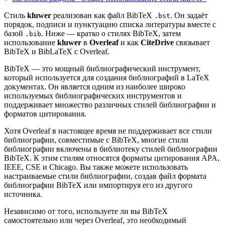
Стиль
kluwer
реализован как файл BibTeX
. Он задаёт
.bst
порядок, подписи и пунктуацию списка литературы вместе с
базой
. Ниже — кратко о стилях BibTeX, затем
.bib
использование
kluwer
в
Overleaf
и как
CiteDrive
связывает
BibTeX и BibLaTeX с Overleaf.
BibTeX — это мощный библиографический инструмент,
который используется для создания библиографий в LaTeX
документах. Он является одним из наиболее широко
используемых библиографических инструментов и
поддерживает множество различных стилей библиографии и
форматов цитирования.
Хотя Overleaf в настоящее время не поддерживает все стили
библиографии, совместимые с BibTeX, многие стили
библиографии включены в библиотеку стилей библиографии
BibTeX. К этим стилям относятся форматы цитирования APA,
IEEE, CSE и Chicago. Вы также можете использовать
настраиваемые стили библиографии, создав файл формата
библиографии BibTeX или импортируя его из другого
источника.
Независимо от того, используете ли вы BibTeX
самостоятельно или через Overleaf, это необходимый