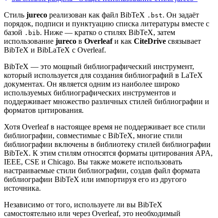
Стиль
jureco
реализован как файл BibTeX
. Он задаёт
.bst
порядок, подписи и пунктуацию списка литературы вместе с
базой
. Ниже — кратко о стилях BibTeX, затем
.bib
использование
jureco
в
Overleaf
и как
CiteDrive
связывает
BibTeX и BibLaTeX с Overleaf.
BibTeX — это мощный библиографический инструмент,
который используется для создания библиографий в LaTeX
документах. Он является одним из наиболее широко
используемых библиографических инструментов и
поддерживает множество различных стилей библиографии и
форматов цитирования.
Хотя Overleaf в настоящее время не поддерживает все стили
библиографии, совместимые с BibTeX, многие стили
библиографии включены в библиотеку стилей библиографии
BibTeX. К этим стилям относятся форматы цитирования APA,
IEEE, CSE и Chicago. Вы также можете использовать
настраиваемые стили библиографии, создав файл формата
библиографии BibTeX или импортируя его из другого
источника.
Независимо от того, используете ли вы BibTeX
самостоятельно или через Overleaf, это необходимый