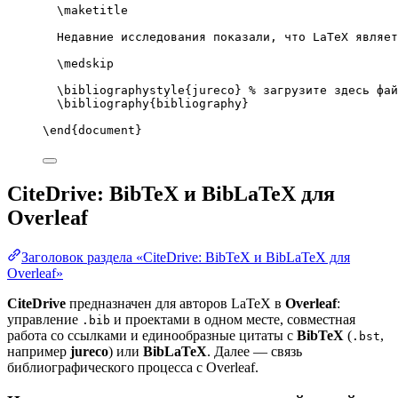
\maketitle
Недавние исследования показали, что LaTeX являет
\medskip
\bibliographystyle
{jureco} 
% загрузите здесь фай
\bibliography
{bibliography}
\end
{
document
}
CiteDrive: BibTeX и BibLaTeX для
Overleaf
Заголовок раздела «CiteDrive: BibTeX и BibLaTeX для
Overleaf»
CiteDrive
предназначен для авторов LaTeX в
Overleaf
:
управление
и проектами в одном месте, совместная
.bib
работа со ссылками и единообразные цитаты с
BibTeX
(
,
.bst
например
jureco
) или
BibLaTeX
. Далее — связь
библиографического процесса с Overleaf.