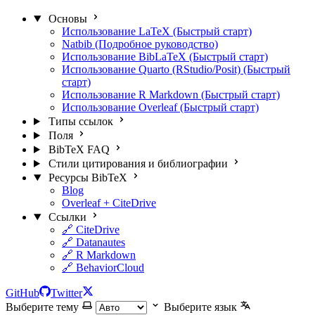
Основы
Использование LaTeX (Быстрый старт)
Natbib (Подробное руководство)
Использование BibLaTeX (Быстрый старт)
Использование Quarto (RStudio/Posit) (Быстрый
старт)
Использование R Markdown (Быстрый старт)
Использование Overleaf (Быстрый старт)
Типы ссылок
Поля
BibTeX FAQ
Стили цитирования и библиографии
Ресурсы BibTeX
Blog
Overleaf + CiteDrive
Ссылки
🔗 CiteDrive
🔗 Datanautes
🔗 R Markdown
🔗 BehaviorCloud
GitHub
Twitter
Выберите тему
Выберите язык