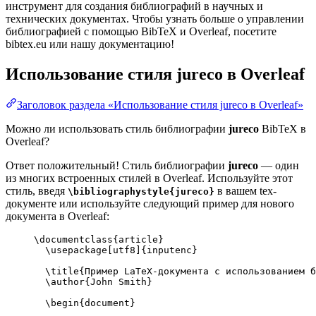
инструмент для создания библиографий в научных и
технических документах. Чтобы узнать больше о управлении
библиографией с помощью BibTeX и Overleaf, посетите
bibtex.eu или нашу документацию!
Использование стиля
jureco
в Overleaf
Заголовок раздела «Использование стиля jureco в Overleaf»
Можно ли использовать стиль библиографии
jureco
BibTeX в
Overleaf?
Ответ положительный! Стиль библиографии
jureco
— один
из многих встроенных стилей в Overleaf. Используйте этот
стиль, введя
в вашем tex-
\bibliographystyle{jureco}
документе или используйте следующий пример для нового
документа в Overleaf:
\documentclass
{
article
}
\usepackage
[
utf8
]{
inputenc
}
\title
{Пример LaTeX-документа с использованием б
\author
{John Smith}
\begin
{
document
}