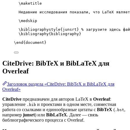
\maketitle
Недавние исследования показали, что LaTeX являет
\medskip
\bibliographystyle
{junsrt} 
% загрузите здесь фай
\bibliography
{bibliography}
\end
{
document
}
CiteDrive: BibTeX и BibLaTeX для
Overleaf
Заголовок раздела «CiteDrive: BibTeX и BibLaTeX для
Overleaf»
CiteDrive
предназначен для авторов LaTeX в
Overleaf
:
управление
и проектами в одном месте, совместная
.bib
работа со ссылками и единообразные цитаты с
BibTeX
(
,
.bst
например
junsrt
) или
BibLaTeX
. Далее — связь
библиографического процесса с Overleaf.