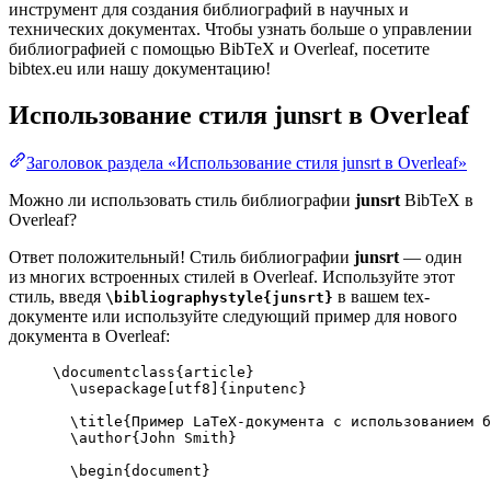
инструмент для создания библиографий в научных и
технических документах. Чтобы узнать больше о управлении
библиографией с помощью BibTeX и Overleaf, посетите
bibtex.eu или нашу документацию!
Использование стиля
junsrt
в Overleaf
Заголовок раздела «Использование стиля junsrt в Overleaf»
Можно ли использовать стиль библиографии
junsrt
BibTeX в
Overleaf?
Ответ положительный! Стиль библиографии
junsrt
— один
из многих встроенных стилей в Overleaf. Используйте этот
стиль, введя
в вашем tex-
\bibliographystyle{junsrt}
документе или используйте следующий пример для нового
документа в Overleaf:
\documentclass
{
article
}
\usepackage
[
utf8
]{
inputenc
}
\title
{Пример LaTeX-документа с использованием б
\author
{John Smith}
\begin
{
document
}