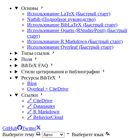
Основы
Использование LaTeX (Быстрый старт)
Natbib (Подробное руководство)
Использование BibLaTeX (Быстрый старт)
Использование Quarto (RStudio/Posit) (Быстрый
старт)
Использование R Markdown (Быстрый старт)
Использование Overleaf (Быстрый старт)
Типы ссылок
Поля
BibTeX FAQ
Стили цитирования и библиографии
Ресурсы BibTeX
Blog
Overleaf + CiteDrive
Ссылки
🔗 CiteDrive
🔗 Datanautes
🔗 R Markdown
🔗 BehaviorCloud
GitHub
Twitter
Выберите тему
Выберите язык