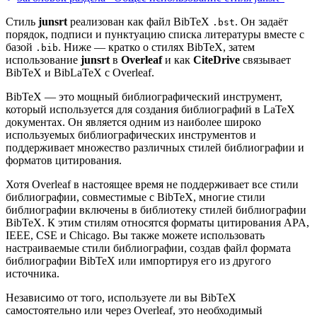
Стиль
junsrt
реализован как файл BibTeX
. Он задаёт
.bst
порядок, подписи и пунктуацию списка литературы вместе с
базой
. Ниже — кратко о стилях BibTeX, затем
.bib
использование
junsrt
в
Overleaf
и как
CiteDrive
связывает
BibTeX и BibLaTeX с Overleaf.
BibTeX — это мощный библиографический инструмент,
который используется для создания библиографий в LaTeX
документах. Он является одним из наиболее широко
используемых библиографических инструментов и
поддерживает множество различных стилей библиографии и
форматов цитирования.
Хотя Overleaf в настоящее время не поддерживает все стили
библиографии, совместимые с BibTeX, многие стили
библиографии включены в библиотеку стилей библиографии
BibTeX. К этим стилям относятся форматы цитирования APA,
IEEE, CSE и Chicago. Вы также можете использовать
настраиваемые стили библиографии, создав файл формата
библиографии BibTeX или импортируя его из другого
источника.
Независимо от того, используете ли вы BibTeX
самостоятельно или через Overleaf, это необходимый