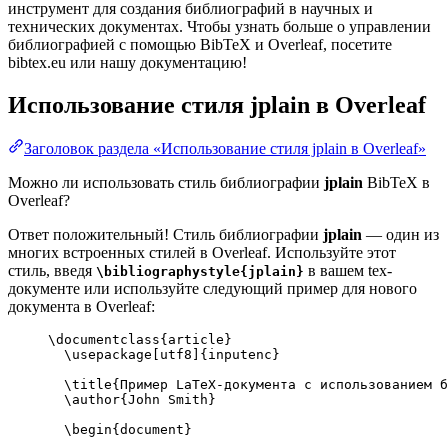
инструмент для создания библиографий в научных и
технических документах. Чтобы узнать больше о управлении
библиографией с помощью BibTeX и Overleaf, посетите
bibtex.eu или нашу документацию!
Использование стиля
jplain
в Overleaf
Заголовок раздела «Использование стиля jplain в Overleaf»
Можно ли использовать стиль библиографии
jplain
BibTeX в
Overleaf?
Ответ положительный! Стиль библиографии
jplain
— один из
многих встроенных стилей в Overleaf. Используйте этот
стиль, введя
в вашем tex-
\bibliographystyle{jplain}
документе или используйте следующий пример для нового
документа в Overleaf:
\documentclass
{
article
}
\usepackage
[
utf8
]{
inputenc
}
\title
{Пример LaTeX-документа с использованием б
\author
{John Smith}
\begin
{
document
}