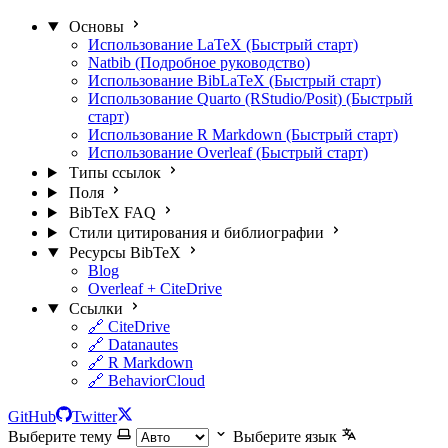
Основы
Использование LaTeX (Быстрый старт)
Natbib (Подробное руководство)
Использование BibLaTeX (Быстрый старт)
Использование Quarto (RStudio/Posit) (Быстрый
старт)
Использование R Markdown (Быстрый старт)
Использование Overleaf (Быстрый старт)
Типы ссылок
Поля
BibTeX FAQ
Стили цитирования и библиографии
Ресурсы BibTeX
Blog
Overleaf + CiteDrive
Ссылки
🔗 CiteDrive
🔗 Datanautes
🔗 R Markdown
🔗 BehaviorCloud
GitHub
Twitter
Выберите тему
Выберите язык