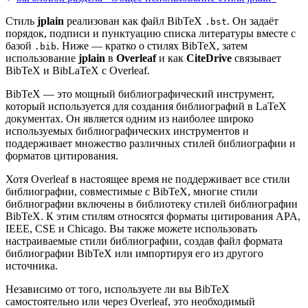
Стиль
jplain
реализован как файл BibTeX
. Он задаёт
.bst
порядок, подписи и пунктуацию списка литературы вместе с
базой
. Ниже — кратко о стилях BibTeX, затем
.bib
использование
jplain
в
Overleaf
и как
CiteDrive
связывает
BibTeX и BibLaTeX с Overleaf.
BibTeX — это мощный библиографический инструмент,
который используется для создания библиографий в LaTeX
документах. Он является одним из наиболее широко
используемых библиографических инструментов и
поддерживает множество различных стилей библиографии и
форматов цитирования.
Хотя Overleaf в настоящее время не поддерживает все стили
библиографии, совместимые с BibTeX, многие стили
библиографии включены в библиотеку стилей библиографии
BibTeX. К этим стилям относятся форматы цитирования APA,
IEEE, CSE и Chicago. Вы также можете использовать
настраиваемые стили библиографии, создав файл формата
библиографии BibTeX или импортируя его из другого
источника.
Независимо от того, используете ли вы BibTeX
самостоятельно или через Overleaf, это необходимый