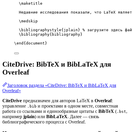
\maketitle
Недавние исследования показали, что LaTeX являет
\medskip
\bibliographystyle
{jplain} 
% загрузите здесь фай
\bibliography
{bibliography}
\end
{
document
}
CiteDrive: BibTeX и BibLaTeX для
Overleaf
Заголовок раздела «CiteDrive: BibTeX и BibLaTeX для
Overleaf»
CiteDrive
предназначен для авторов LaTeX в
Overleaf
:
управление
и проектами в одном месте, совместная
.bib
работа со ссылками и единообразные цитаты с
BibTeX
(
,
.bst
например
jplain
) или
BibLaTeX
. Далее — связь
библиографического процесса с Overleaf.